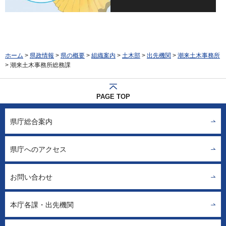
ホーム
>
県政情報
>
県の概要
>
組織案内
>
土木部
>
出先機関
>
潮来土木事務所
> 潮来土木事務所総務課
PAGE TOP
県庁総合案内
県庁へのアクセス
お問い合わせ
本庁各課・出先機関