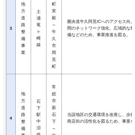
地
町
方
実
土
道
穀
浦
圏央道牛久阿見ICへのアクセス向
路
竜
～
間のネットワーク強化、広域的な幹
3
ヶ
整
牛
備などのため、事業推進を図る。
崎
備
久
線
事
市
業
岡
見
町
常
地
総
方
市
石
道
新
下
路
駅
石
当該地区の交通環境を改善し、歩行
4
中
商店街の活性化を図るため、事業を
整
下
沼
備
～
線