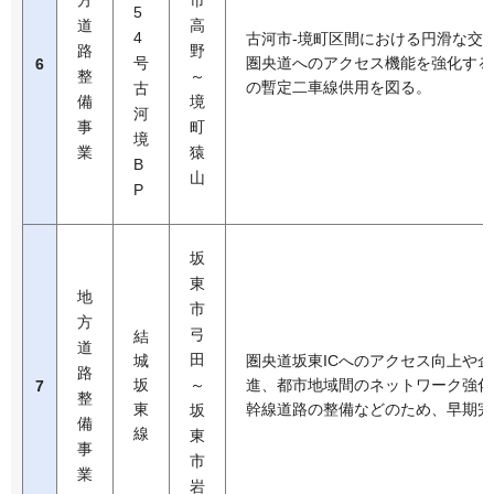
方
市
5
道
高
4
古河市-境町区間における円滑な交
路
野
号
圏央道へのアクセス機能を強化する
6
整
～
の暫定二車線供用を図る。
古
備
境
河
事
町
境
業
猿
B
山
P
坂
東
地
市
方
弓
結
道
田
城
圏央道坂東ICへのアクセス向上や
路
坂
～
進、都市地域間のネットワーク強化
7
整
東
幹線道路の整備などのため、早期完
坂
備
線
東
事
市
業
岩