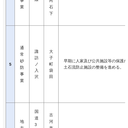
事
向
業
石
下
通
諏
大
常
訪
子
砂
早期に人家及び公共施設等の保護が
ノ
町
5
土石流防止施設の整備を進める。
防
入
袋
事
沢
田
業
国
古
道
地
河
3