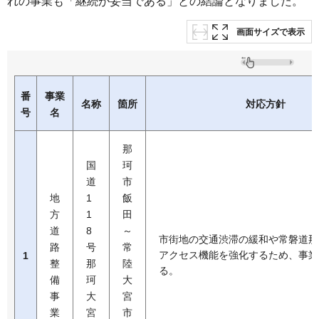
れの事業も「継続が妥当である」との結論となりました。
画面サイズで表示
番
事業
名称
箇所
対応方針
号
名
那
国
珂
道
市
地
1
飯
方
1
田
道
8
～
市街地の交通渋滞の緩和や常磐道那
路
号
常
アクセス機能を強化するため、事業
1
整
那
陸
る。
備
珂
大
事
大
宮
業
宮
市