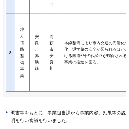
井
地
方
安
高
道
良
萩
本線整備により市内交通の円滑化や
路
川
市
化、通学路の安全が図られるほか、
8
赤
安
ける国道6号の代替路が確保される
整
浜
良
事業の推進を図る。
備
線
川
事
業
調書等をもとに、事業担当課から事業内容、効果等の説
明を行い審議を行いました。