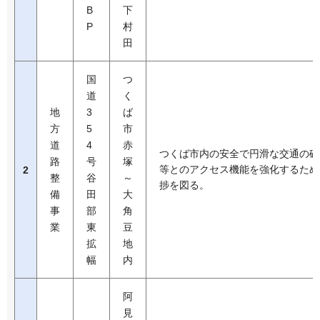
B
下
P
村
田
国
つ
道
く
地
3
ば
方
5
市
道
4
赤
つくば市内の安全で円滑な交通の確
路
号
塚
等とのアクセス機能を強化するため
2
整
谷
～
捗を図る。
備
田
大
事
部
角
業
東
豆
拡
地
幅
内
阿
見