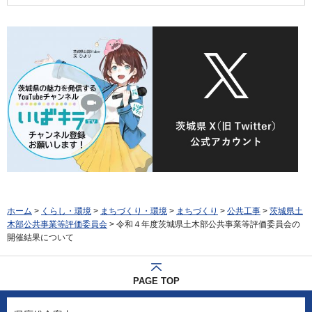
ホーム
>
くらし・環境
>
まちづくり・環境
>
まちづくり
>
公共工事
>
茨城県土
木部公共事業等評価委員会
> 令和４年度茨城県土木部公共事業等評価委員会の
開催結果について
PAGE TOP