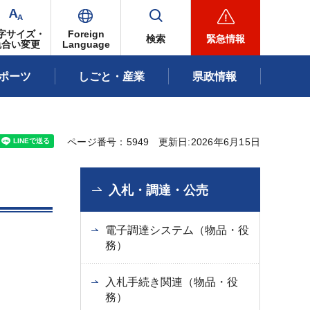
字サイズ・
Foreign
検索
緊急情報
色合い変更
Language
ポーツ
しごと・産業
県政情報
ページ番号：5949
更新日:2026年6月15日
入札・調達・公売
電子調達システム（物品・役
務）
入札手続き関連（物品・役
務）