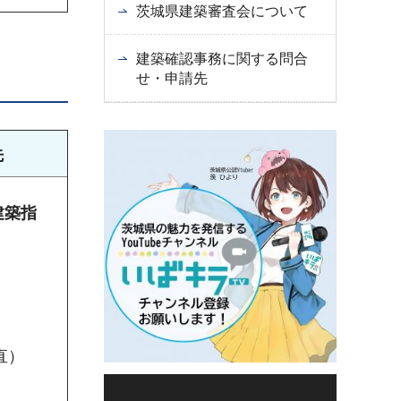
茨城県建築審査会について
建築確認事務に関する問合
せ・申請先
先
建築指
（直）