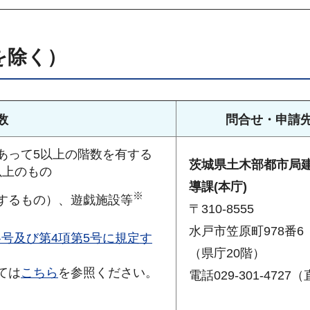
を除く）
数
問合せ・申請
あって5以上の階数を有する
茨城県土木部都市局
以上のもの
導課(本庁)
※
するもの）、遊戯施設等
〒310-8555
水戸市笠原町978番6
各号及び第4項第5号に規定す
（県庁20階）
ては
こちら
を参照ください。
電話029-301-4727