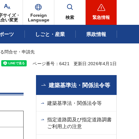
字サイズ・
Foreign
検索
緊急情報
色合い変更
Language
ポーツ
しごと・産業
県政情報
する問合せ・申請先
ページ番号：6421
更新日:2026年4月1日
建築基準法・関係法令等
建築基準法・関係法令等
指定道路図及び指定道路調書
ご利用上の注意