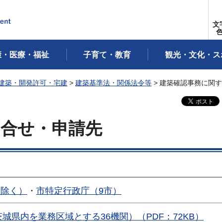
文
康・医療・福祉
子育て・教育
観光・文化・ス
建築・開発許可・宅建
>
建築基準法・関係法令等
> 建築確認事務に関
問合せ・申請先
を除く）
・
市特定行政庁（9市）
城県内を業務区域とする36機関）（PDF：72KB）