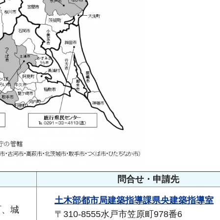
問合せ・申請先
土木部都市局建築指導課県央建築指導室
町、城
〒310-8555水戸市笠原町978番6