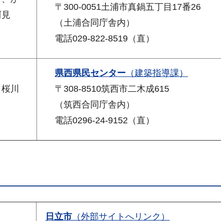
〒300-0051土浦市真鍋五丁目17番26
阿見
（土浦合同庁舎内）
電話029-822-8519（直）
県西県民センター
（建築指導課）
、桜川
〒308-8510筑西市二木成615
（筑西合同庁舎内）
電話0296-24-9152（直）
日立市
（外部サイトへリンク）