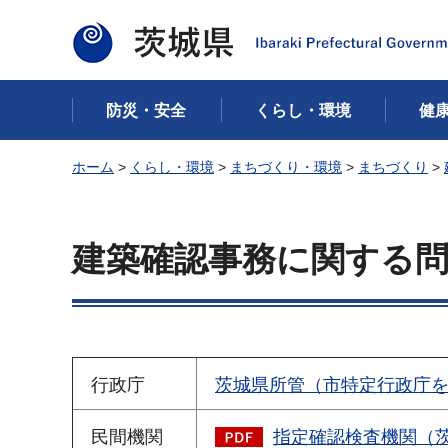
茨城県
防災・安全
くらし・環境
健
ホーム
>
くらし・環境
>
まちづくり・環境
>
まちづくり
>
建築確認事務に関する
行政庁
茨城県所管（市特定行政庁
民間機関
指定確認検査機関（茨