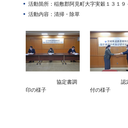
活動箇所：稲敷郡阿見町大字実穀１３１９
活動内容：清掃・除草
協定書調
認定
印の様子
付の様子