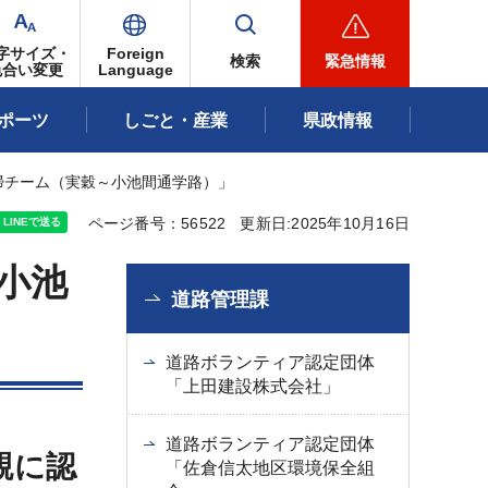
字サイズ・
Foreign
検索
緊急情報
色合い変更
Language
ポーツ
しごと・産業
県政情報
掃チーム（実穀～小池間通学路）」
ページ番号：56522
更新日:2025年10月16日
小池
道路管理課
道路ボランティア認定団体
「上田建設株式会社」
道路ボランティア認定団体
親に認
「佐倉信太地区環境保全組