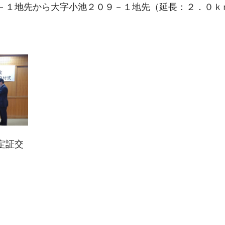
－１地先から大字小池２０９－１地先（延長：２．０ｋ
証交