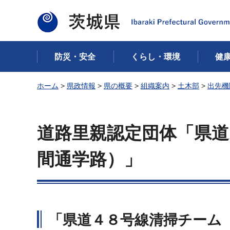
茨城県
防災・安全
くらし・環境
健
ホーム
>
県政情報
>
県の概要
>
組織案内
>
土木部
>
出先機
道路里親認定団体「県道
間通学路）」
「県道４８号線清掃チーム