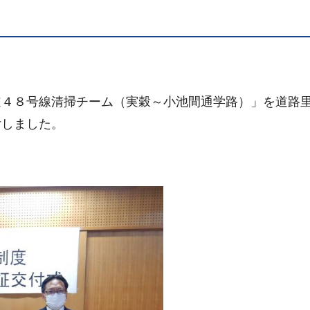
道４８号線清掃チーム（実穀～小池間通学路）」を道路
付しました。