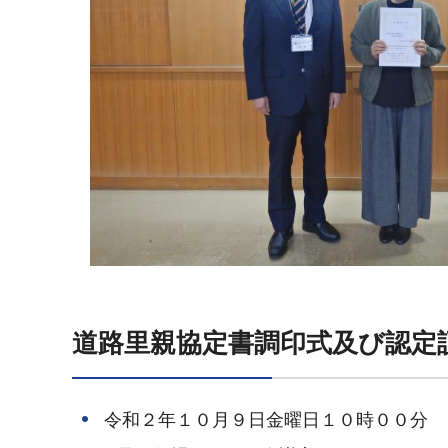
道路里親協定書調印式及び認定
令和２年１０月９日金曜日１０時００分