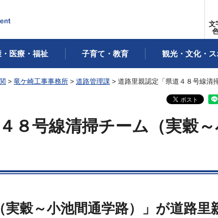
文
康・医療・福祉
子育て・教育
観光・文化・ス
関
>
竜ケ崎工事事務所
>
道路管理課
> 道路里親認定「県道４８号線清
４８号線清掃チーム（実穀～
（実穀～小池間通学路）」が道路里