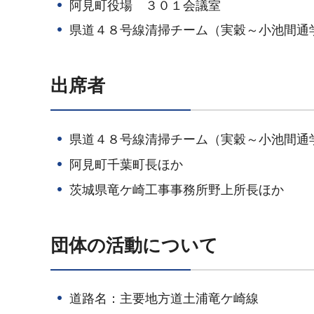
阿見町役場 ３０１会議室
県道４８号線清掃チーム（実穀～小池間通
出席者
県道４８号線清掃チーム（実穀～小池間通
阿見町千葉町長ほか
茨城県竜ケ崎工事事務所野上所長ほか
団体の活動について
道路名：主要地方道土浦竜ケ崎線