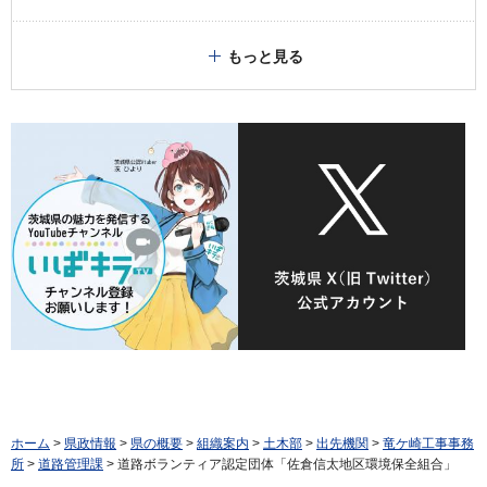
もっと見る
ホーム
>
県政情報
>
県の概要
>
組織案内
>
土木部
>
出先機関
>
竜ケ崎工事事務
所
>
道路管理課
> 道路ボランティア認定団体「佐倉信太地区環境保全組合」