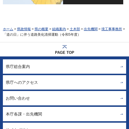
ホーム
>
県政情報
>
県の概要
>
組織案内
>
土木部
>
出先機関
>
境工事事務所
>
「道の日」に伴う道路美化清掃運動（令和5年度）
PAGE TOP
県庁総合案内
県庁へのアクセス
お問い合わせ
本庁各課・出先機関