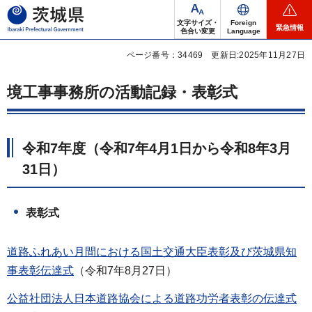
茨城県
文字サイズ・
Foreign
緊急情報
色合い変更
Language
ページ番号：34469
更新日:2025年11月27日
境工事事務所の活動記録・表彰式
令和7年度（令和7年4月1日から令和8年3月
31日）
表彰式
道路ふれあい月間における国土交通大臣表彰及び茨城県知
事表彰伝達式
（令和7年8月27日）
公益社団法人日本道路協会による道路功労者表彰の伝達式