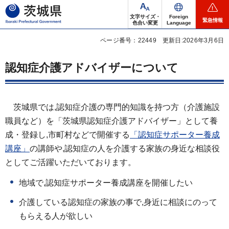
茨城県
文字サイズ・
Foreign
緊急情報
色合い変更
Language
ページ番号：22449
更新日:2026年3月6日
認知症介護アドバイザーについて
茨城県では,認知症介護の専門的知識を持つ方（介護施設
職員など）を「茨城県認知症介護アドバイザー」として養
成・登録し,市町村などで開催する
「認知症サポーター養成
講座」
の講師や,認知症の人を介護する家族の身近な相談役
としてご活躍いただいております。
地域で,認知症サポーター養成講座を開催したい
介護している認知症の家族の事で,身近に相談にのって
もらえる人が欲しい