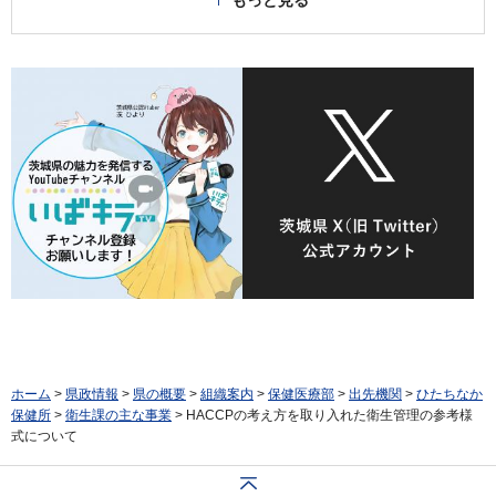
もっと見る
ホーム
>
県政情報
>
県の概要
>
組織案内
>
保健医療部
>
出先機関
>
ひたちなか
保健所
>
衛生課の主な事業
> HACCPの考え方を取り入れた衛生管理の参考様
式について