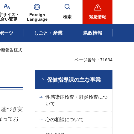
字サイズ・
Foreign
検索
緊急情報
色合い変更
Language
ポーツ
しごと・産業
県政情報
診断報告様式
ページ番号：71634
保健指導課の主な事業
性感染症検査・肝炎検査につ
いて
に基づき実
なってお
心の相談について