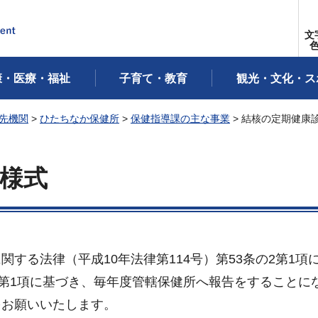
文
康・医療・福祉
子育て・教育
観光・文化・ス
先機関
>
ひたちなか保健所
>
保健指導課の主な事業
> 結核の定期健康
様式
する法律（平成10年法律第114号）第53条の2第1項
7第1項に基づき、毎年度管轄保健所へ報告をすることに
をお願いいたします。