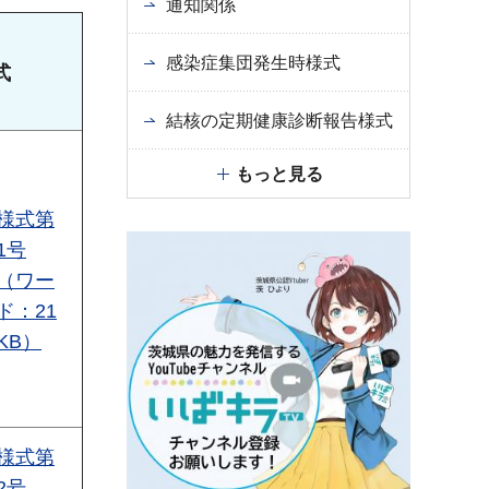
通知関係
感染症集団発生時様式
式
結核の定期健康診断報告様式
もっと見る
様式第
1号
（ワー
ド：21
KB）
様式第
2号