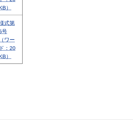
KB）
様式第
5号
（ワー
ド：20
KB）