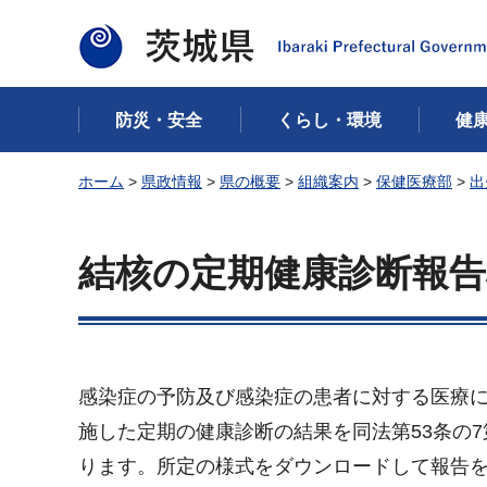
茨城県
防災・安全
くらし・環境
健
ホーム
>
県政情報
>
県の概要
>
組織案内
>
保健医療部
>
出
結核の定期健康診断報告
感染症の予防及び感染症の患者に対する医療に関
施した定期の健康診断の結果を同法第53条の
ります。所定の様式をダウンロードして報告