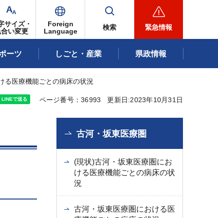
字サイズ・
Foreign
検索
緊急情報
色合い変更
Language
ポーツ
しごと・産業
県政情報
における医療機能ごとの病床の状況
ページ番号：36993
更新日:2023年10月31日
古河・坂東医療圏
(現状)古河・坂東医療圏にお
ける医療機能ごとの病床の状
況
古河・坂東医療圏における医