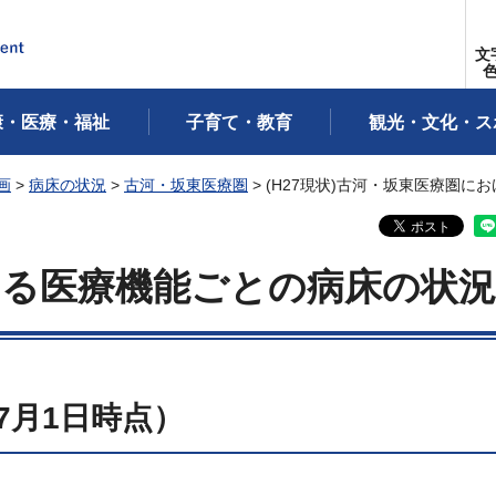
文
康・医療・福祉
子育て・教育
観光・文化・ス
画
>
病床の状況
>
古河・坂東医療圏
> (H27現状)古河・坂東医療圏
ける医療機能ごとの病床の状況
）7月1日時点）