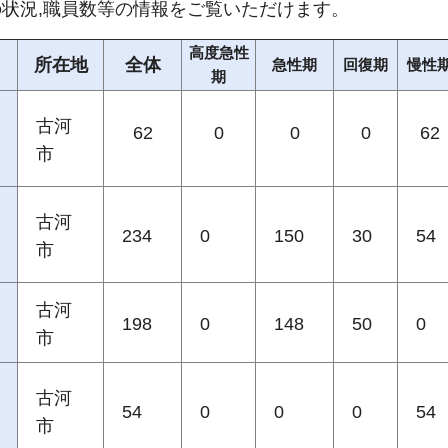
状況,職員数等の情報をご覧いただけます。
高度急性
所在地
全体
急性期
回復期
慢性
期
古河
62
0
0
0
62
市
古河
234
0
150
30
54
市
古河
198
0
148
50
0
市
古河
54
0
0
0
54
市