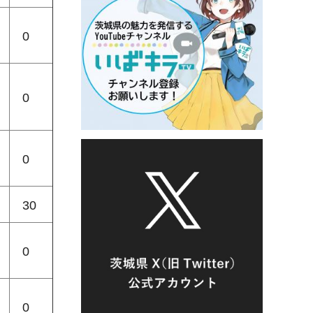
0
0
0
30
0
0