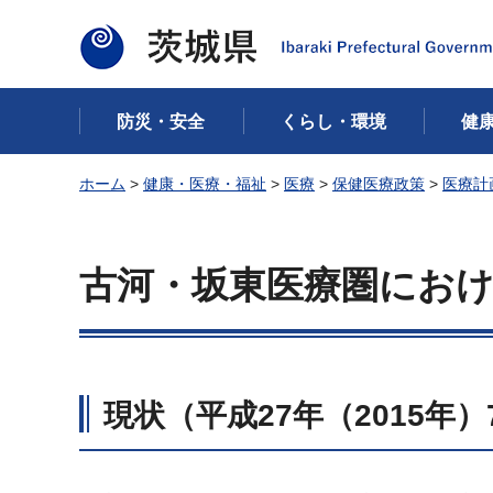
茨城県
防災・安全
くらし・環境
健
ホーム
>
健康・医療・福祉
>
医療
>
保健医療政策
>
医療計
古河・坂東医療圏にお
現状（平成27年（2015年