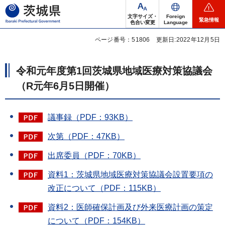
茨城県
文字サイズ・
Foreign
緊急情報
色合い変更
Language
ページ番号：51806
更新日:2022年12月5日
令和元年度第1回茨城県地域医療対策協議会
（R元年6月5日開催）
議事録（PDF：93KB）
次第（PDF：47KB）
出席委員（PDF：70KB）
資料1：茨城県地域医療対策協議会設置要項の
改正について（PDF：115KB）
資料2：医師確保計画及び外来医療計画の策定
について（PDF：154KB）