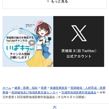
もっと見る
ホーム
>
健康・医療・福祉
>
医療
>
保健医療政策
>
医師確保・人材育成・医療
整備
>
医師確保及び地域医療支援センター
>
茨城県地域医療対策協議会
> 令和
元年度第１回茨城県地域医療対策協議会（Ｒ元年６月５日開催）