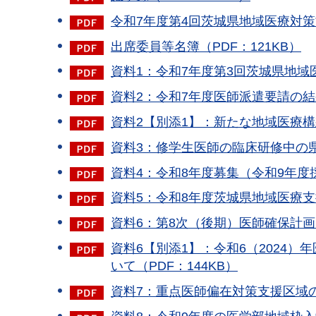
令和7年度第4回茨城県地域医療対策協
出席委員等名簿（PDF：121KB）
資料1：令和7年度第3回茨城県地域医療
資料2：令和7年度医師派遣要請の結
資料2【別添1】：新たな地域医療構想
資料3：修学生医師の臨床研修中の県
資料4：令和8年度募集（令和9年度
資料5：令和8年度茨城県地域医療支
資料6：第8次（後期）医師確保計画に
資料6【別添1】：令和6（2024
いて（PDF：144KB）
資料7：重点医師偏在対策支援区域の