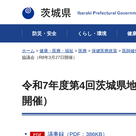
茨城県
防災・安全
くらし・環境
健
ホーム
>
健康・医療・福祉
>
医療
>
保健医療政策
>
医師確
協議会（R8年3月27日開催）
令和7年度第4回茨城県地
開催）
議事録（PDF：386KB）