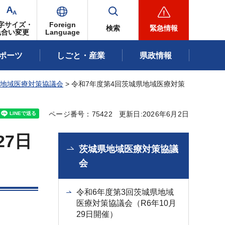
字サイズ・
Foreign
検索
緊急情報
色合い変更
Language
ポーツ
しごと・産業
県政情報
地域医療対策協議会
> 令和7年度第4回茨城県地域医療対策
ページ番号：75422
更新日:2026年6月2日
27日
茨城県地域医療対策協議
会
令和6年度第3回茨城県地域
医療対策協議会（R6年10月
29日開催）