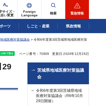
字サイズ・
Foreign
検索
緊急情報
色合い変更
Language
ポーツ
しごと・産業
県政情報
地域医療対策協議会
> 令和6年度第3回茨城県地域医療対策
ページ番号：70809
更新日:2024年12月26日
29
茨城県地域医療対策協議
会
令和6年度第3回茨城県地域
医療対策協議会（R6年10月
29日開催）