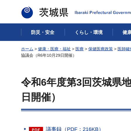
茨城県
防災・安全
くらし・環境
健
ホーム
>
健康・医療・福祉
>
医療
>
保健医療政策
>
医師確
協議会（R6年10月29日開催）
令和6年度第3回茨城県地
日開催）
議事録（PDF：216KB）