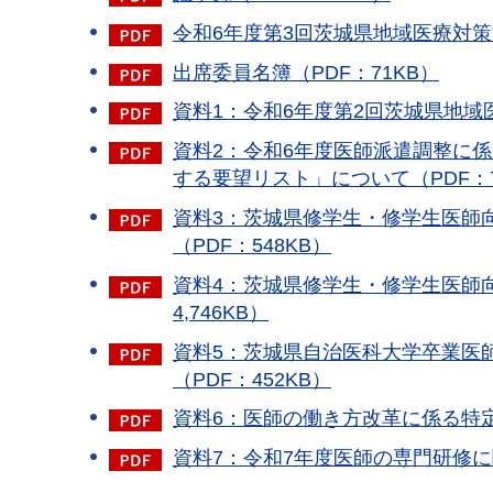
令和6年度第3回茨城県地域医療対策協
出席委員名簿（PDF：71KB）
資料1：令和6年度第2回茨城県地域医
資料2：令和6年度医師派遣調整に
する要望リスト」について（PDF：7
資料3：茨城県修学生・修学生医師
（PDF：548KB）
資料4：茨城県修学生・修学生医師向
4,746KB）
資料5：茨城県自治医科大学卒業医師
（PDF：452KB）
資料6：医師の働き方改革に係る特定
資料7：令和7年度医師の専門研修に