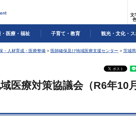
文
康・医療・福祉
子育て・教育
観光・文化・ス
保・人材育成・医療整備
>
医師確保及び地域医療支援センター
>
茨城県
域医療対策協議会（R6年10月