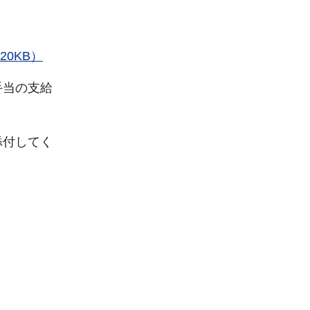
0KB）
手当の支給
添付してく