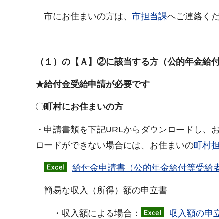
市にお住まいの方は、
市担当課
へご連絡く
（１）の【Ａ】②に該当する方（公的年金給
★給付金受給申請が必要です
〇
町村にお住まいの方
・申請書類を下記URLからダウンロードし、
ロードができない場合には、お住まいの
町村
給付金申請書（公的年金給付等受給者
簡易な収入（所得）額の申立書
・収入額による場合：
収入額の申