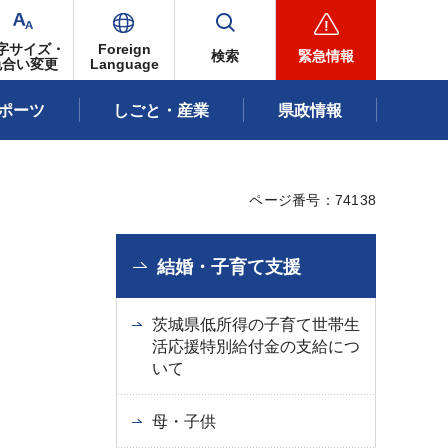
字サイズ・
Foreign
検索
緊急情報
色合い変更
Language
ポーツ
しごと・産業
県政情報
ページ番号：74138
結婚・子育て支援
茨城県低所得の子育て世帯生
活応援特別給付金の支給につ
いて
母・子供