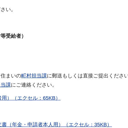
ださい。
付等受給者）
お住まいの
町村担当課
に郵送もしくは直接ご提出くださ
担当課
にご連絡ください。
用）（エクセル：65KB）
立書（年金・申請者本人用）（エクセル：35KB）