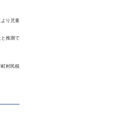
により児童
たと推測で
市町村民税