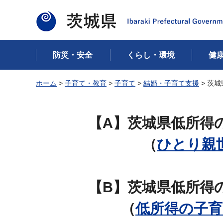
茨城県
防災・安全
くらし・環境
健
ホーム
>
子育て・教育
>
子育て
>
結婚・子育て支援
> 茨
【A】茨城県低所得
（
ひとり親
【B】茨城県低所得
（
低所得の子育