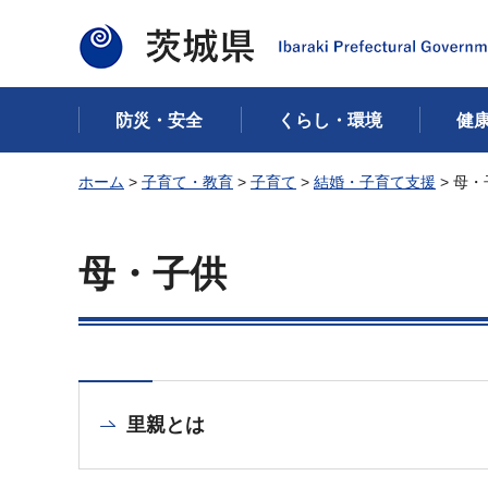
茨城県
防災・安全
くらし・環境
健
ホーム
>
子育て・教育
>
子育て
>
結婚・子育て支援
> 母・
母・子供
里親とは