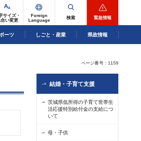
字サイズ・
Foreign
検索
緊急情報
色合い変更
Language
ポーツ
しごと・産業
県政情報
ページ番号：1159
結婚・子育て支援
茨城県低所得の子育て世帯生
活応援特別給付金の支給につ
いて
母・子供