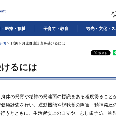
文
康・医療・福祉
子育て・教育
観光・文化・ス
子供
> 1歳6ヶ月児健康診査を受けるには
受けるには
り身体の発育や精神の発達面の標識をある程度得ること
で健康診査を行い、運動機能や視聴覚の障害・精神発達
を行うとともに、生活習慣上の自立や、むし歯予防、幼