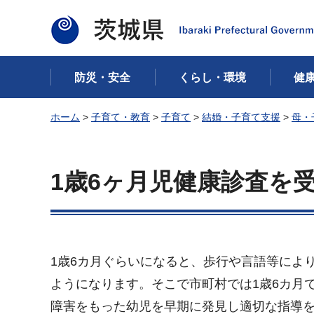
茨城県
防災・安全
くらし・環境
健
ホーム
>
子育て・教育
>
子育て
>
結婚・子育て支援
>
母・
1歳6ヶ月児健康診査を
1歳6カ月ぐらいになると、歩行や言語等によ
ようになります。そこで市町村では1歳6カ月
障害をもった幼児を早期に発見し適切な指導