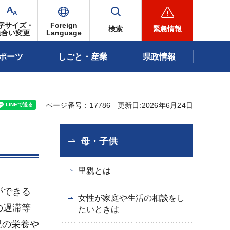
字サイズ・
Foreign
検索
緊急情報
色合い変更
Language
ポーツ
しごと・産業
県政情報
ページ番号：17786
更新日:2026年6月24日
母・子供
里親とは
ができる
女性が家庭や生活の相談をし
の遅滞等
たいときは
児の栄養や