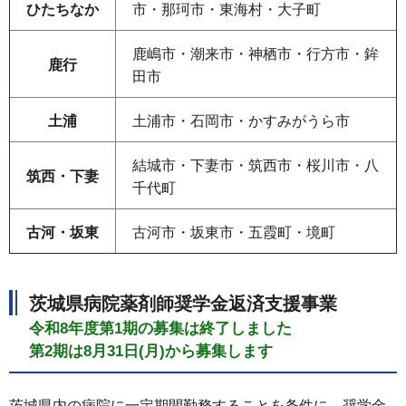
ひたちなか
市・那珂市・東海村・大子町
鹿嶋市・潮来市・神栖市・行方市・鉾
鹿行
田市
土浦
土浦市・石岡市・かすみがうら市
結城市・下妻市・筑西市・桜川市・八
筑西・下妻
千代町
古河・坂東
古河市・坂東市・五霞町・境町
茨城県病院薬剤師奨学金返済支援事業
令和8年度第1期の募集は終了しました
第2期は8月31日(月)から募集します
茨城県内の病院に一定期間勤務することを条件に、奨学金