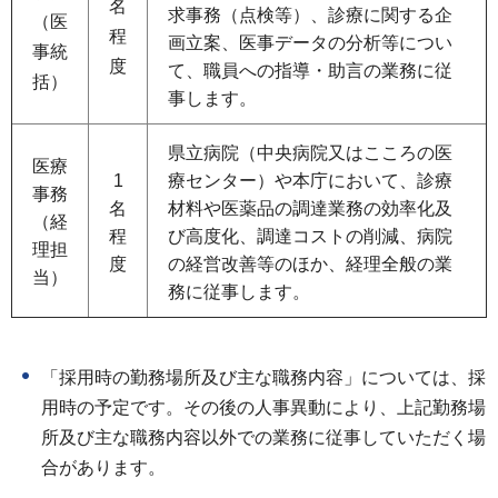
名
求事務（点検等）、診療に関する企
（医
程
画立案、医事データの分析等につい
事統
度
て、職員への指導・助言の業務に従
括）
事します。
県立病院（中央病院又はこころの医
医療
1
療センター）や本庁において、診療
事務
名
材料や医薬品の調達業務の効率化及
（経
程
び高度化、調達コストの削減、病院
理担
度
の経営改善等のほか、経理全般の業
当）
務に従事します。
「採用時の勤務場所及び主な職務内容」については、採
用時の予定です。その後の人事異動により、上記勤務場
所及び主な職務内容以外での業務に従事していただく場
合があります。