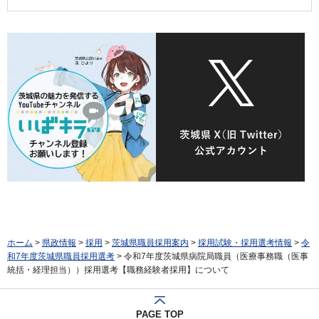
ホーム
>
県政情報
>
採用
>
茨城県職員採用案内
>
採用試験・採用選考情報
>
令
和7年度茨城県職員採用選考
> 令和7年度茨城県病院局職員（医療事務職（医事
統括・経理担当））採用選考【職務経験者採用】について
PAGE TOP