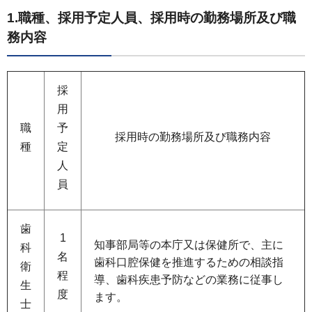
1.職種、採用予定人員、採用時の勤務場所及び職
務内容
採
用
職
予
採用時の勤務場所及び職務内容
種
定
人
員
歯
1
知事部局等の本庁又は保健所で、主に
科
名
歯科口腔保健を推進するための相談指
衛
程
導、歯科疾患予防などの業務に従事し
生
度
ます。
士