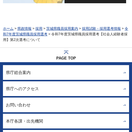
ホーム
>
県政情報
>
採用
>
茨城県職員採用案内
>
採用試験・採用選考情報
>
令
和7年度茨城県職員採用選考
> 令和7年度茨城県職員採用選考【社会人経験者採
用】第2次選考について
PAGE TOP
県庁総合案内
県庁へのアクセス
お問い合わせ
本庁各課・出先機関