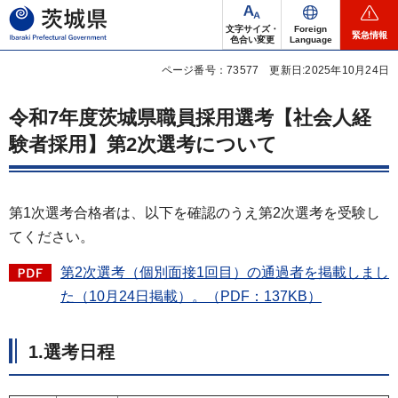
茨城県
文字サイズ・
Foreign
緊急情報
色合い変更
Language
ページ番号：73577
更新日:2025年10月24日
令和7年度茨城県職員採用選考【社会人経
験者採用】第2次選考について
第1次選考合格者は、以下を確認のうえ第2次選考を受験し
てください。
第2次選考（個別面接1回目）の通過者を掲載しまし
た（10月24日掲載）。（PDF：137KB）
1.選考日程