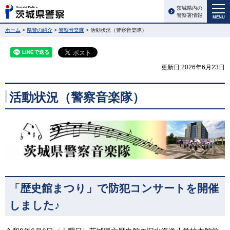
茨城県内の
警察署情報
MENU
ホーム
>
県警の紹介
>
警察音楽隊
> 活動状況（警察音楽隊）
更新日:2026年6月23日
活動状況（警察音楽隊）
「歴史館まつり」で防犯コンサートを開催
しました♪