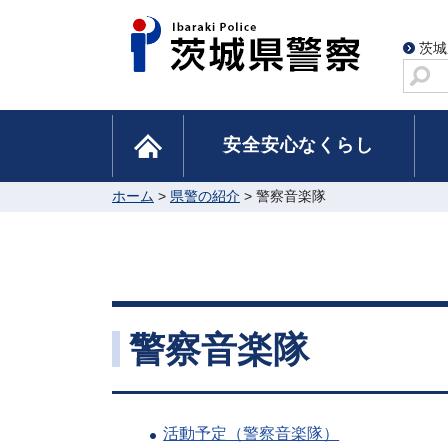
茨城
サ
イ
ト
home
安全安心なくらし
内
検
索
ホーム
>
県警の紹介
> 警察音楽隊
警察音楽隊
活動予定（警察音楽隊）