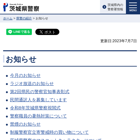
茨城県内の
警察署情報
MENU
ホーム
>
県警の紹介
> お知らせ
更新日:2023年7月7日
お知らせ
今月のお知らせ
ラジオ放送のお知らせ
第2回県民の警察官知事表彰式
民間通訳人を募集しています
令和8年茨城県警察視閲式
警察職員の暑熱対策について
禁煙のお知らせ
制服警察官立寄警戒時の買い物について