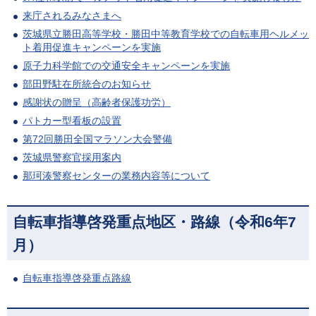
来庁されるみなさまへ
茨城県立勝田高等学校・勝田中等教育学校での自転車用ヘルメッ
ト着用促進キャンペーンを実施
原子力科学館での交通安全キャンペーンを実施
部田野駐在所統合のお知らせ
感謝状の贈呈（高齢者保護功労）
パトカー型看板の設置
第72回勝田全国マラソン大会警備
茨城県警察官採用案内
那珂湊警察センターの業務内容等について
自転車指導啓発重点地区・路線（令和6年7
月）
自転車指導啓発重点路線