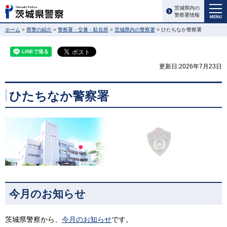
茨城県内の
警察署情報
MENU
ホーム
>
県警の紹介
>
警察署・交番・駐在所
>
茨城県内の警察署
> ひたちなか警察署
更新日:2026年7月23日
ひたちなか警察署
今月のお知らせ
茨城県警察から、
今月のお知らせ
です。