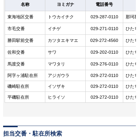
名称
ヨミガナ
電話番号
東海地区交番
トウカイチク
029-287-0110
那珂郡
市毛交番
イチゲ
029-271-0110
ひたち
勝田駅前交番
カツタエキマエ
029-272-4560
ひたち
佐和交番
サワ
029-202-0110
ひたち
馬渡交番
マワタリ
029-276-0110
ひたち
阿字ヶ浦駐在所
アジガウラ
029-272-0110
ひたち
磯崎駐在所
イソザキ
029-272-0110
ひたち
平磯駐在所
ヒライソ
029-272-0110
ひたち
担当交番・駐在所検索