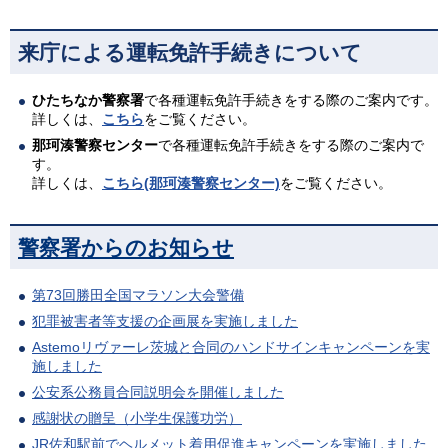
来庁による運転免許手続きについて
ひたちなか警察署
で各種運転免許手続きをする際のご案内です。
詳しくは、
こちら
をご覧ください。
那珂湊警察センター
で各種運転免許手続きをする際のご案内で
す。
詳しくは、
こちら(那珂湊警察センター)
をご覧ください。
警察署からのお知らせ
第73回勝田全国マラソン大会警備
犯罪被害者等支援の企画展を実施しました
Astemoリヴァーレ茨城と合同のハンドサインキャンペーンを実
施しました
公安系公務員合同説明会を開催しました
感謝状の贈呈（小学生保護功労）
JR佐和駅前でヘルメット着用促進キャンペーンを実施しました