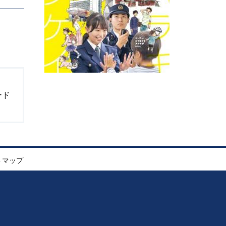
。
ード
トマップ