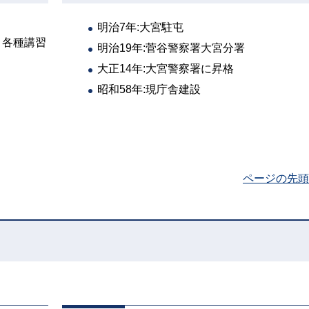
明治7年:大宮駐屯
、各種講習
明治19年:菅谷警察署大宮分署
大正14年:大宮警察署に昇格
昭和58年:現庁舎建設
ページの先頭