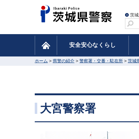
茨城
サ
イ
ト
home
安全安心なくらし
内
検
索
ホーム
>
県警の紹介
>
警察署・交番・駐在所
>
茨城
大宮警察署