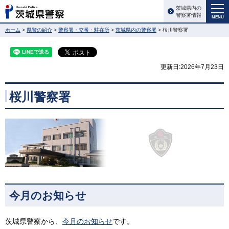
茨城県内の
警察署情報
MENU
ホーム
>
県警の紹介
>
警察署・交番・駐在所
>
茨城県内の警察署
> 桜川警察署
更新日:2026年7月23日
桜川警察署
今月のお知らせ
茨城県警察から、
今月のお知らせ
です。