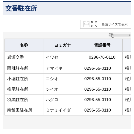
交番駐在所
画面サイズで表示
名称
ヨミガナ
電話番号
岩瀬交番
イワセ
0296-76-0110
桜川
雨引駐在所
アマビキ
0296-55-0110
桜川
小塩駐在所
コシオ
0296-55-0110
桜川
椎尾駐在所
シイオ
0296-55-0110
桜川
羽黒駐在所
ハグロ
0296-55-0110
桜川
南飯田駐在所
ミナミイイダ
0296-55-0110
桜川