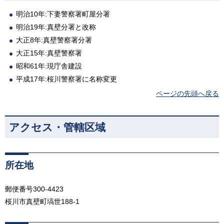
明治10年:下妻警察署町屋分署
明治19年:真壁分署と改称
大正8年:真壁警察署分署
大正15年:真壁警察署
昭和61年:現庁舎建設
平成17年:桜川警察署に名称変更
ページの先頭へ戻る
アクセス・管轄区域
所在地
郵便番号300-4423
桜川市真壁町塙世188-1