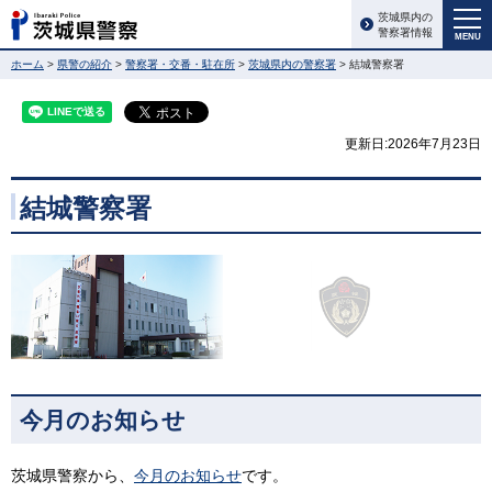
茨城県内の
警察署情報
MENU
ホーム
>
県警の紹介
>
警察署・交番・駐在所
>
茨城県内の警察署
> 結城警察署
更新日:2026年7月23日
結城警察署
今月のお知らせ
茨城県警察から、
今月のお知らせ
です。