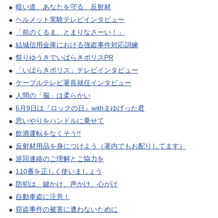
暗い道、あなたを守る、反射材
ヘルメット実験テレビインタビュー
「前のくるま、とまりなさーい！」
結城信用金庫における強盗事件対応訓練
祭りゆうきでいばらきポリスPR
「いばらきポリス」テレビインタビュー
ケーブルテレビ署長就任インタビュー
人間の「脳」は柔らかい
6月9日は『ロックの日』withまゆげった君
思いやりをハンドルに乗せて
飲酒運転をなくそう!!
反射材用品を身につけよう（署内でもお配りしてます）
巡回連絡のご理解とご協力を
110番を正しく使いましょう
防犯は、鍵かけ、声かけ、心がけ
自動車盗に注意！
窃盗事件の被害に遭わないために