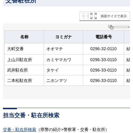
交番駐在所
画面サイズで表示
名称
ヨミガナ
電話番号
大町交番
オオマチ
0296-32-0110
結
上山川駐在所
カミヤマカワ
0296-33-0110
結
武井駐在所
タケイ
0296-33-0110
結
二本松駐在所
ニホンマツ
0296-33-0110
結
担当交番・駐在所検索
交番・駐在所検索
（県警の紹介>警察署・交番・駐在所）