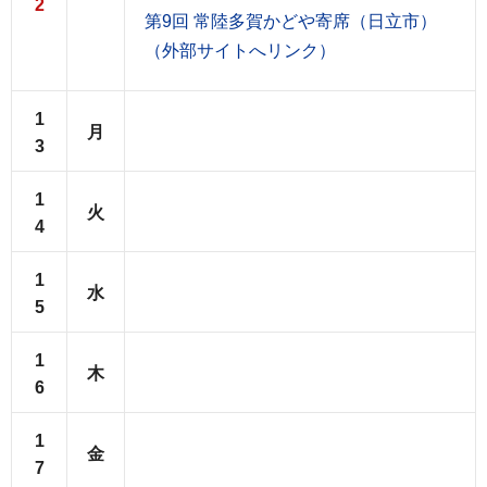
2
第9回 常陸多賀かどや寄席（日立市）
（外部サイトへリンク）
1
月
3
1
火
4
1
水
5
1
木
6
1
金
7