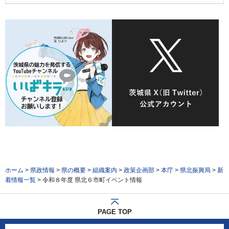
ホーム
>
県政情報
>
県の概要
>
組織案内
>
政策企画部
>
本庁
>
県北振興局
>
新
着情報一覧
> 令和８年度 県北６市町イベント情報
PAGE TOP