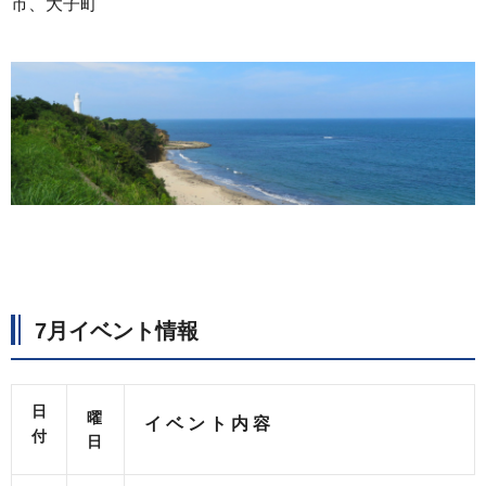
市、大子町
7月イベント情報
日
曜
イ ベ ン ト 内 容
付
日