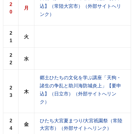
2
込】（常陸大宮市）（外部サイトへリ
月
0
ンク）
2
火
1
2
水
2
郷土ひたちの文化を学ぶ講座「天狗・
諸生の争乱と助川海防城炎上」【要申
2
木
込】（日立市）（外部サイトへリン
3
ク）
2
ひたち大宮夏まつり/大宮祇園祭（常陸
金
4
大宮市）（外部サイトへリンク）