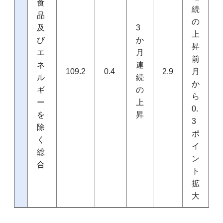
食
続
品
の
及
3
上
び
か
昇
エ
月
前
ネ
連
109.2
0.4
2.9
月
ル
続
か
ギ
の
ら
ー
上
0.
を
昇
3
除
ポ
く
イ
総
ン
合
ト
拡
大