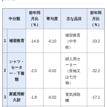
前年同
前年同
中分類
月比
寄与度
主な品目
月比
（％）
（％）
補習教育
1
補習教育
-14.9
-0.10
（中学
-33.2
校）
婦人用セ
シャツ・
ーター
セータ
2
-2.0
-0.02
（長袖又
-32.2
ー・下着
は七分
類
袖）
家庭用耐
電気掃除
3
-1.8
-0.02
-17.1
久財
機