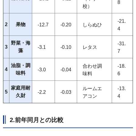
8
校）
-21.
2
果物
-12.7
-0.20
しらぬひ
4
野菜・海
-31.
3
-3.1
-0.10
レタス
藻
7
油脂・調
合わせ調
-18.
4
-3.0
-0.04
味料
味料
6
家庭用耐
ルームエ
-13.
5
-2.2
-0.03
久財
アコン
4
2.前年同月との比較