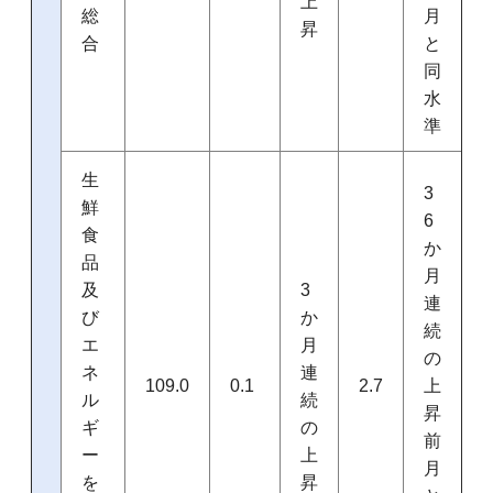
上
総
月
昇
合
と
同
水
準
生
3
鮮
6
食
か
品
月
及
3
連
び
か
続
エ
月
の
ネ
連
109.0
0.1
2.7
上
ル
続
昇
ギ
の
前
ー
上
月
を
昇