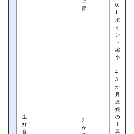
上
0.
昇
1
ポ
イ
ン
ト
縮
小
4
3
か
月
連
続
生
の
2
鮮
上
か
食
昇