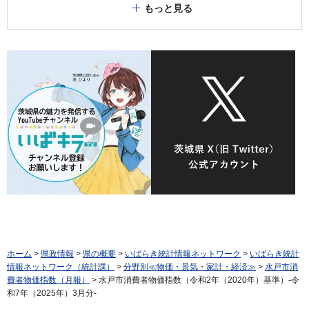
もっと見る
ホーム
>
県政情報
>
県の概要
>
いばらき統計情報ネットワーク
>
いばらき統計
情報ネットワーク（統計課）
>
分野別≪物価・景気・家計・経済≫
>
水戸市消
費者物価指数（月報）
> 水戸市消費者物価指数（令和2年（2020年）基準）-令
和7年（2025年）3月分-