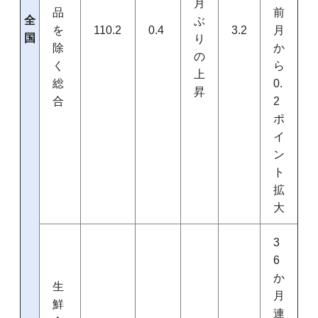
月
品
前
全
ぶ
を
110.2
0.4
3.2
月
国
り
除
か
の
く
ら
上
総
0.
昇
合
2
ポ
イ
ン
ト
拡
大
3
6
か
生
月
鮮
連