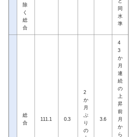
と
除
同
く
水
総
準
合
4
3
か
月
連
続
の
2
上
か
昇
月
前
総
ぶ
111.1
0.3
3.6
月
合
り
か
の
ら