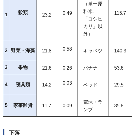
（単一原
料米、
穀類
0.49
115.7
1
23.2
「コシヒ
カリ」以
外）
0.58
2
野菜・海藻
21.8
キャベツ
140.3
3
果物
21.6
0.26
バナナ
53.6
0.03
4
寝具類
14.2
ベッド
29.5
電球・ラ
5
家事雑貨
11.7
0.09
35.8
ンプ
下落