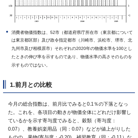
消費者物価指数は、52市（都道府県庁所在市（東京都について
は東京都区部）及び政令指定都市（川崎市、浜松市、堺市、北
九州市及び相模原市）それぞれの2020年の物価水準を100とし
たときの伸び率を示すものであり、物価水準の高さそのものを
示すものではない。
1.前月との比較
今月の総合指数は、前月比でみると0.1％の下落となっ
た。これを、各項目の動きが物価全体にどれだけ影響し
ているかを示す寄与度でみると、穀類（寄与度：
0.07）、教養娯楽用品（同：0.07）などが値上がりした
ものの、果物(寄与度：-0.20)、補習教育（同：-0.11）な