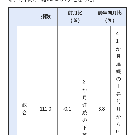
前月比
前年同月比
指数
（％）
（％）
4
1
か
月
連
続
の
2
上
か
昇
月
前
総
連
111.0
-0.1
3.8
月
合
続
か
の
ら
下
0.