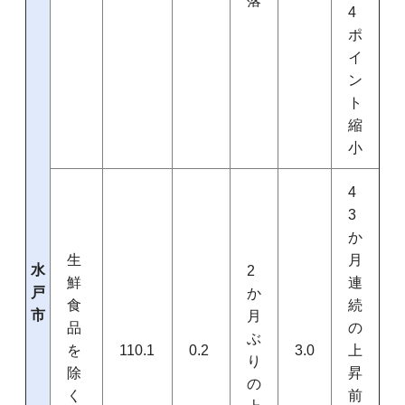
落
4
ポ
イ
ン
ト
縮
小
4
3
か
生
月
水
2
鮮
連
戸
か
食
続
市
月
品
の
ぶ
を
110.1
0.2
3.0
上
り
除
昇
の
く
前