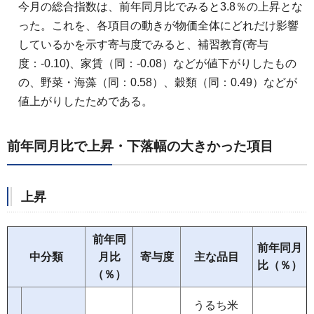
今月の総合指数は、前年同月比でみると3.8％の上昇とな
った。これを、各項目の動きが物価全体にどれだけ影響
しているかを示す寄与度でみると、補習教育(寄与
度：-0.10)、家賃（同：-0.08）などが値下がりしたもの
の、野菜・海藻（同：0.58）、穀類（同：0.49）などが
値上がりしたためである。
前年同月比で上昇・下落幅の大きかった項目
上昇
前年同
前年同月
中分類
月比
寄与度
主な品目
比（％）
（％）
うるち米