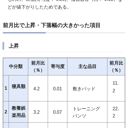
どが値下がりしたためである。
前月比で上昇・下落幅の大きかった項目
上昇
前月比
前月比
中分類
寄与度
主な品目
（％）
（％）
11.
寝具類
1
4.2
0.01
敷きパッド
2
教養娯
トレーニング
22.
2
3.2
0.07
楽用品
パンツ
2