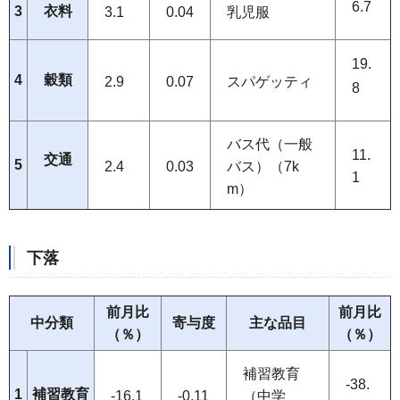
6.7
3
衣料
3.1
0.04
乳児服
19.
4
穀類
2.9
0.07
スパゲッティ
8
バス代（一般
11.
交通
5
2.4
0.03
バス）（7k
1
m）
下落
前月比
前月比
中分類
寄与度
主な品目
（％）
（％）
補習教育
-38.
1
補習教育
-16.1
-0.11
（中学