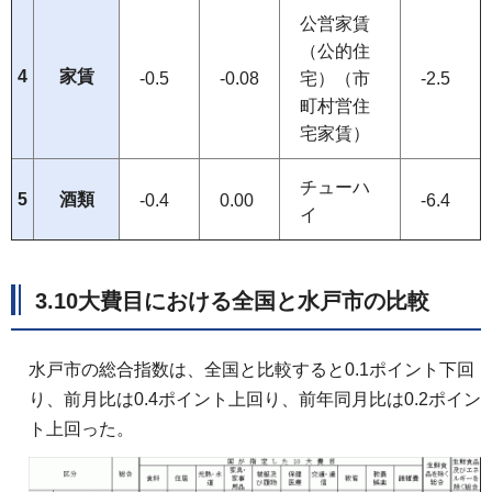
公営家賃
（公的住
4
家賃
-0.5
-0.08
宅）（市
-2.5
町村営住
宅家賃）
チューハ
5
酒類
-0.4
0.00
-6.4
イ
3.10大費目における全国と水戸市の比較
水戸市の総合指数は、全国と比較すると0.1ポイント下回
り、前月比は0.4ポイント上回り、前年同月比は0.2ポイン
ト上回った。