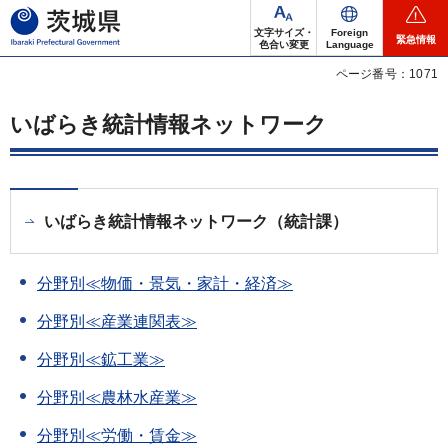
茨城県
文字サイズ・
Foreign
緊急情報
色合い変更
Language
ページ番号：1071
いばらき統計情報ネットワーク
いばらき統計情報ネットワーク（統計課）
分野別≪物価・景気・家計・経済≫
分野別≪産業連関表≫
分野別≪鉱工業≫
分野別≪農林水産業≫
分野別≪労働・賃金≫