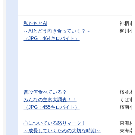
私たちとAI
神栖市
～AIとどう向き合っていく？～
柳川小
（JPG：464キロバイト）
普段何食べている？
桜並木
みんなの主食大調査！！
くば市
（JPG：455キロバイト）
桜南小
心についている怒りマーク!!
東海村
～成長していくための大切な時期～
東海南