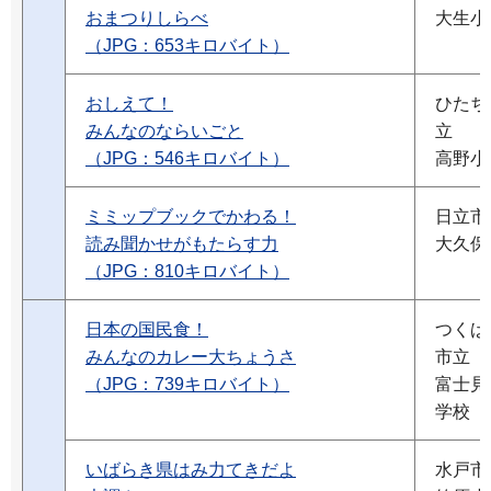
おまつりしらべ
大生小
（JPG：653キロバイト）
おしえて！
ひたち
みんなのならいごと
立
（JPG：546キロバイト）
高野小
ミミップブックでかわる！
日立市
読み聞かせがもたらす力
大久保
（JPG：810キロバイト）
日本の国民食！
つくば
みんなのカレー大ちょうさ
市立
（JPG：739キロバイト）
富士見
学校
いばらき県はみ力てきだよ
水戸市