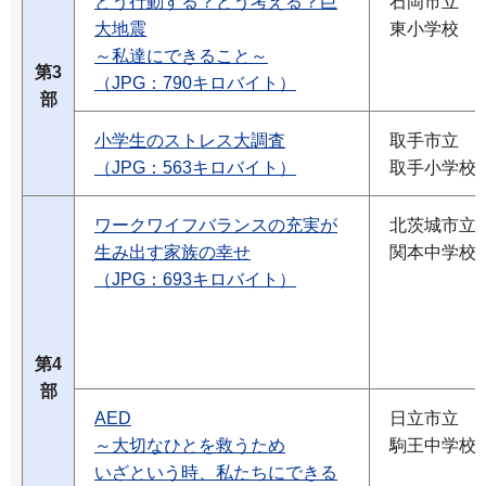
どう行動する？どう考える？巨
石岡市立
大地震
東小学校
～私達にできること～
第3
（JPG：790キロバイト）
部
小学生のストレス大調査
取手市立
（JPG：563キロバイト）
取手小学校
ワークワイフバランスの充実が
北茨城市立
生み出す家族の幸せ
関本中学校
（JPG：693キロバイト）
第4
部
AED
日立市立
～大切なひとを救うため
駒王中学校
いざという時、私たちにできる