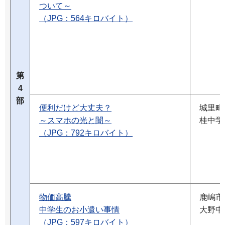
ついて～
（JPG：564キロバイト）
第
4
部
便利だけど大丈夫？
城里町
～スマホの光と闇～
桂中学
（JPG：792キロバイト）
物価高騰
鹿嶋市
中学生のお小遣い事情
大野中
（JPG：597キロバイト）