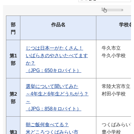
部
作品名
学校名
門
じつは日本一がたくさん！
牛久市立
いばらきのやさいたべてます
牛久小学校
第1
か？
部
（JPG：650キロバイト）
選挙について聞いてみた
常陸大宮市立
～4年生と6年生どうちがう？
村田小学校
第2
～
部
（JPG：858キロバイト）
朝ご飯何食べてる？
つくばみらい
米どころつくばみらい市
豊小学校
第3