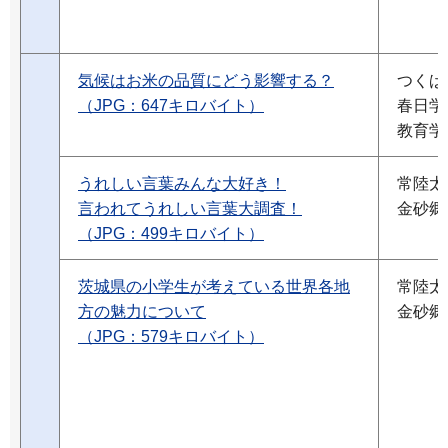
気候はお米の品質にどう影響する？
つくば
（JPG：647キロバイト）
春日学
教育学
うれしい言葉みんな大好き！
常陸太
言われてうれしい言葉大調査！
金砂郷
（JPG：499キロバイト）
茨城県の小学生が考えている世界各地
常陸太
方の魅力について
金砂郷
（JPG：579キロバイト）