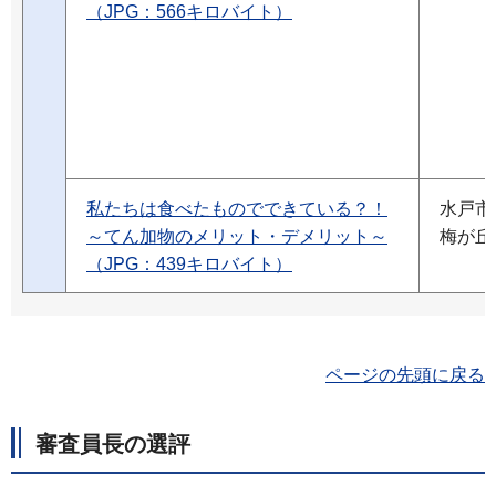
（JPG：566キロバイト）
私たちは食べたものでできている？！
水戸市
～てん加物のメリット・デメリット～
梅が丘
（JPG：439キロバイト）
ページの先頭に戻る
審査員長の選評