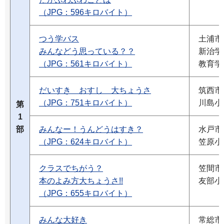
（JPG：596キロバイト）
つう学バス
土浦市
みんなどう思っている？？
新治学
（JPG：561キロバイト）
教育学
だいすき おすし 大ちょうさ
筑西市
（JPG：751キロバイト）
川島小
第
1
部
みんなー！うんどうはすき？
水戸市
（JPG：624キロバイト）
笠原小
クラスでちがう？
笠間市
本のよみ方大ちょうさ!!
友部小
（JPG：655キロバイト）
みんな大好き
常総市