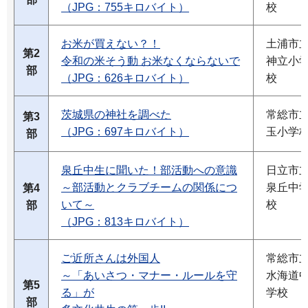
（JPG：755キロバイト）
校
お米が買えない？！
土浦市
第2
令和の米そう動 お米なくならないで
神立小
部
（JPG：626キロバイト）
校
茨城県の神社を調べた
常総市
第3
（JPG：697キロバイト）
玉小学
部
泉丘中生に聞いた！部活動への意識
日立市
～部活動とクラブチームの関係につ
泉丘中
第4
いて～
校
部
（JPG：813キロバイト）
ご近所さんは外国人
常総市
～「あいさつ・マナー・ルールを守
水海道
第5
る」が
学校
部