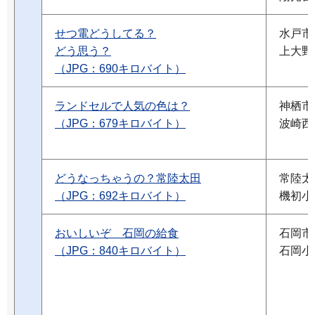
せつ電どうしてる？
水戸市
どう思う？
上大野
（JPG：690キロバイト）
ランドセルで人気の色は？
神栖市
（JPG：679キロバイト）
波崎西
どうなっちゃうの？常陸太田
常陸太
（JPG：692キロバイト）
機初小
おいしいぞ 石岡の給食
石岡市
（JPG：840キロバイト）
石岡小