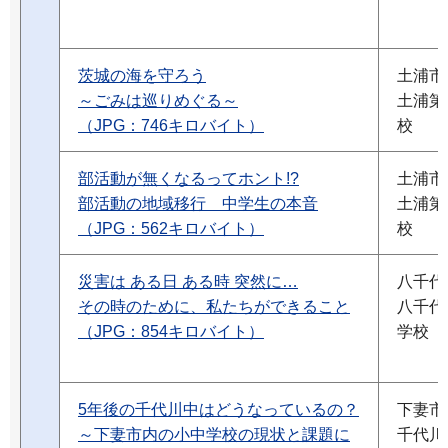
茨城の海を守ろう
土浦市
～ごみは巡りめぐる～
土浦第
（JPG：746キロバイト）
校
部活動が無くなるってホント!?
土浦市
部活動の地域移行 中学生の本音
土浦第
（JPG：562キロバイト）
校
災害は ある日 ある時 突然に…
八千代
その時のために、私たちができること
八千代
（JPG：854キロバイト）
学校
5年後の千代川中はどうなっているの？
下妻市
～下妻市内の小中学校の現状と課題に
千代川