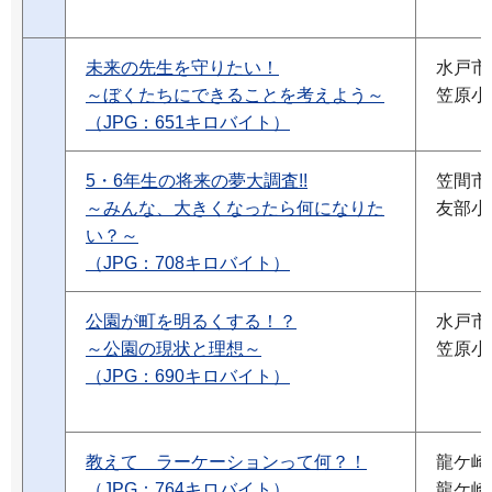
未来の先生を守りたい！
水戸市
～ぼくたちにできることを考えよう～
笠原小
（JPG：651キロバイト）
5・6年生の将来の夢大調査!!
笠間市
～みんな、大きくなったら何になりた
友部小
い？～
（JPG：708キロバイト）
公園が町を明るくする！？
水戸市
～公園の現状と理想～
笠原小
（JPG：690キロバイト）
教えて ラーケーションって何？！
龍ケ崎
（JPG：764キロバイト）
龍ケ崎