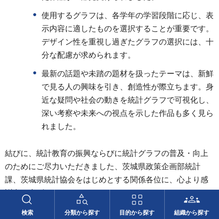
使用するグラフは、各学年の学習段階に応じ、表
示内容に適したものを選択することが重要です。
デザイン性を重視し過ぎたグラフの選択には、十
分な配慮が求められます。
最新の話題や未踏の題材を扱ったテーマは、新鮮
で見る人の興味を引き、創造性が際立ちます。身
近な疑問や社会の動きを統計グラフで可視化し、
深い考察や未来への視点を示した作品も多く見ら
れました。
結びに、統計教育の振興ならびに統計グラフの普及・向上
のためにご尽力いただきました、茨城県政策企画部統計
課、茨城県統計協会をはじめとする関係各位に、心より感
謝申し上げます。
茨城県教育研究会情報教育研究長 田中 正彦
検索
分類から探す
目的から探す
組織から探す