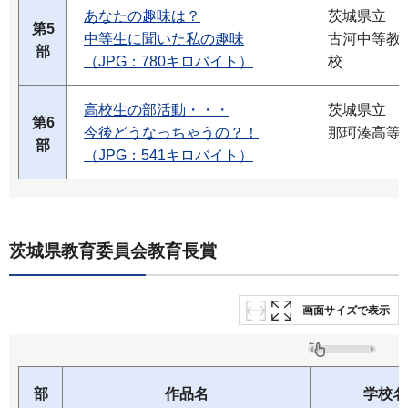
あなたの趣味は？
茨城県立
第5
中等生に聞いた私の趣味
古河中等教
部
（JPG：780キロバイト）
校
高校生の部活動・・・
茨城県立
第6
今後どうなっちゃうの？！
那珂湊高等
部
（JPG：541キロバイト）
茨城県教育委員会教育長賞
画面サイズで表示
部
作品名
学校名