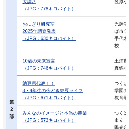
大調さ
笠原小
（JPG：778キロバイト）
おにぎり研究室
光輝学
2025年調査発表
ば市立
（JPG：630キロバイト）
手代木
校
10歳の未来宣言
土浦市
（JPG：746キロバイト）
真鍋小
納豆県代表！！
つくば
3・4年生の今どき納豆ライフ
学園の
（JPG：671キロバイト）
教育学
第
2
みんなのイメージと本当の農業
つくば
部
（JPG：573キロバイト）
市立
陽光台