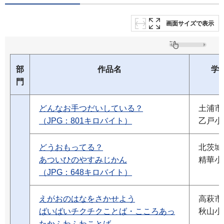
画面サイズで表示
部
作品名
学
門
どんなお手つだいしている？
土浦市
（JPG：801キロバイト）
乙戸小
どうおもってる？
北茨城
あついひのやすみじかん
精華小
（JPG：648キロバイト）
えがおのはなをさかせよう
高萩市
ばいばいチクチクことば・こころあっ
秋山小
たかふわふわことば