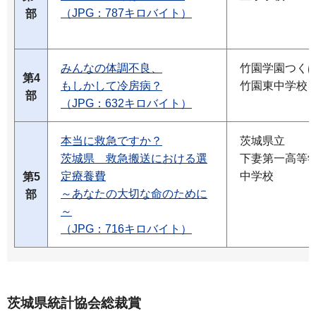
（JPG：787キロバイト）
部
みんなの体調不良、
竹園学園つく
第4
もしかして冷房病？
竹園東中学校
部
（JPG：632キロバイト）
本当に救急ですか？
茨城県立
茨城県 救急搬送における選
下妻第一高等
定療養費
中学校
第5
～あなたの大切な命のために
部
～
（JPG：716キロバイト）
茨城県統計協会総裁賞