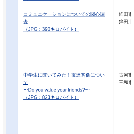
コミュニケーションについての関心調
鉾田市
査
鉾田北
（JPG：390キロバイト）
中学生に聞いてみた！友達関係につい
古河市
て
三和東
〜Do you value your friends?〜
（JPG：823キロバイト）