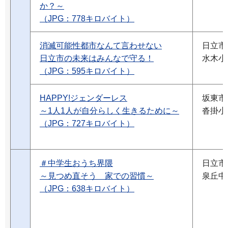
か？～
（JPG：778キロバイト）
消滅可能性都市なんて言わせない
日立市
日立市の未来はみんなで守る！
水木小
（JPG：595キロバイト）
HAPPY!ジェンダーレス
坂東市
～1人1人が自分らしく生きるために～
沓掛小
（JPG：727キロバイト）
＃中学生おうち界隈
日立市
～見つめ直そう 家での習慣～
泉丘中
（JPG：638キロバイト）