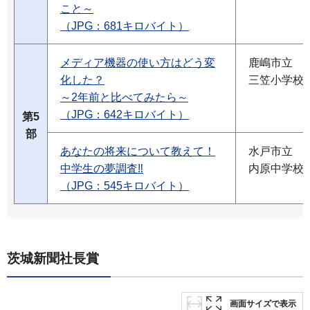
こと～
（JPG：681キロバイト）
メディア機器の使い方はどう変
鹿嶋市立
化した？
三笠小学校
～2年前と比べてみたら～
（JPG：642キロバイト）
第5
部
あなたの将来について教えて！
水戸市立
中学生の夢調査‼
内原中学校
（JPG：545キロバイト）
茨城新聞社長賞
画面サイズで表示