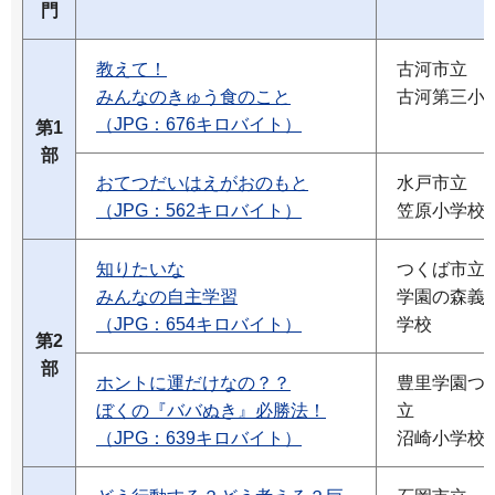
門
教えて！
古河市立
みんなのきゅう食のこと
古河第三小
（JPG：676キロバイト）
第1
部
おてつだいはえがおのもと
水戸市立
（JPG：562キロバイト）
笠原小学校
知りたいな
つくば市立
みんなの自主学習
学園の森義
（JPG：654キロバイト）
学校
第2
部
ホントに運だけなの？？
豊里学園つ
ぼくの『ババぬき』必勝法！
立
（JPG：639キロバイト）
沼崎小学校