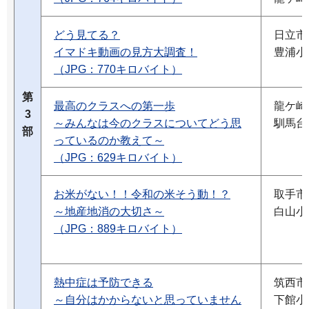
どう見てる？
日立市
イマドキ動画の見方大調査！
豊浦小
（JPG：770キロバイト）
第
最高のクラスへの第一歩
龍ケ崎
3
～みんなは今のクラスについてどう思
馴馬台
部
っているのか教えて～
（JPG：629キロバイト）
お米がない！！令和の米そう動！？
取手市
～地産地消の大切さ～
白山小
（JPG：889キロバイト）
熱中症は予防できる
筑西市
～自分はかからないと思っていません
下館小