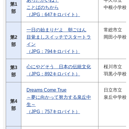
あったかいね！
牛久市立
第1
ことばのちから
中根小学校
部
（JPG：647キロバイト）
一日の始まりだよ 朝ごはん
常総市立
目覚ましスイッチでスタートラ
岡田小学校
第2
イン
部
（JPG：794キロバイト）
心にやどそう 日本の伝統文化
桜川市立
第3
（JPG：892キロバイト）
羽黒小学校
部
Dreams Come True
日立市立
～夢に向かって努力する泉丘中
泉丘中学校
第4
生～
部
（JPG：757キロバイト）