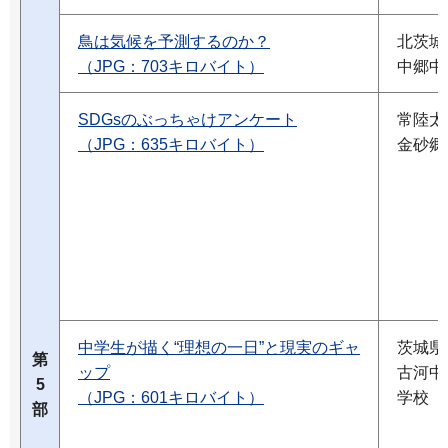
鳥は気候を予測するのか？
北茨城
（JPG：703キロバイト）
中郷中
SDGsのぶっちゃけアンケート
常陸太
（JPG：635キロバイト）
金砂郷
中学生が描く“理想の一日”と現実のギャ
茨城県
第
ップ
古河中
5
（JPG：601キロバイト）
学校
部