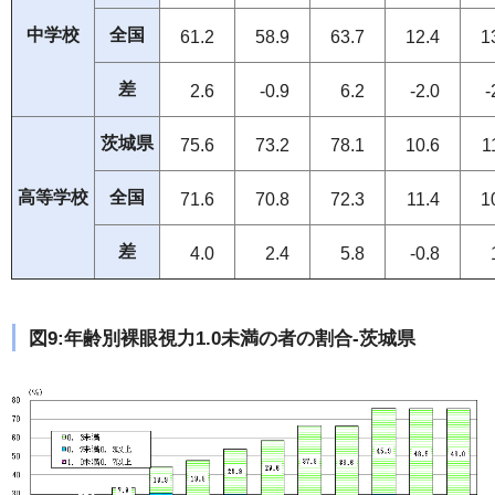
中学校
全国
61.2
58.9
63.7
12.4
1
差
2.6
-0.9
6.2
-2.0
-
茨城県
75.6
73.2
78.1
10.6
1
高等学校
全国
71.6
70.8
72.3
11.4
1
差
4.0
2.4
5.8
-0.8
図9:年齢別裸眼視力1.0未満の者の割合-茨城県