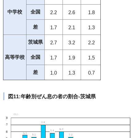
中学校
全国
2.2
2.6
1.8
差
1.7
2.1
1.3
茨城県
2.7
3.2
2.2
高等学校
全国
1.7
1.9
1.5
差
1.0
1.3
0.7
図11:年齢別ぜん息の者の割合-茨城県