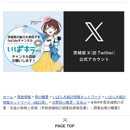
ホーム
>
県政情報
>
県の概要
>
いばらき統計情報ネットワーク
>
いばらき統計
情報ネットワーク（統計課）
>
分野別≪教育・文化≫
> 令和4年度茨城県の児
童・生徒の体格と疾病（学校保健統計調査結果報告書）：調査結果の概要2
PAGE TOP