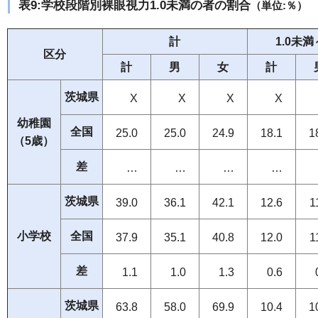
表9:学校段階別裸眼視力1.0未満の者の割合
（単位:％）
計
1.0未満
区分
計
男
女
計
茨城県
X
X
X
X
幼稚園
全国
25.0
25.0
24.9
18.1
1
（5歳）
差
…
…
…
…
茨城県
39.0
36.1
42.1
12.6
1
小学校
全国
37.9
35.1
40.8
12.0
1
差
1.1
1.0
1.3
0.6
茨城県
63.8
58.0
69.9
10.4
1