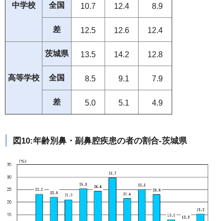
中学校
全国
10.7
12.4
8.9
差
12.5
12.6
12.4
茨城県
13.5
14.2
12.8
高等学校
全国
8.5
9.1
7.9
差
5.0
5.1
4.9
図10:年齢別鼻・副鼻腔疾患の者の割合-茨城県