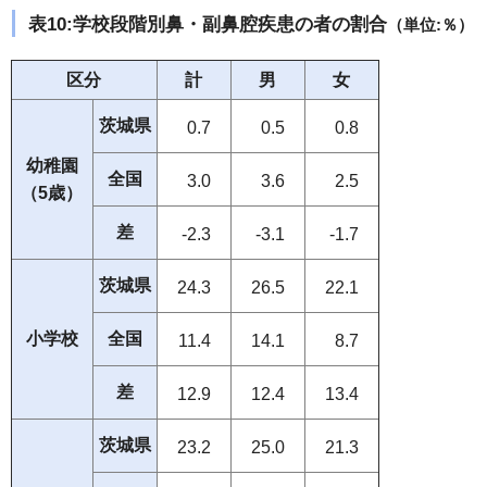
表10:学校段階別鼻・副鼻腔疾患の者の割合
（単位:％）
区分
計
男
女
茨城県
0.7
0.5
0.8
幼稚園
全国
3.0
3.6
2.5
（5歳）
差
-2.3
-3.1
-1.7
茨城県
24.3
26.5
22.1
小学校
全国
11.4
14.1
8.7
差
12.9
12.4
13.4
茨城県
23.2
25.0
21.3