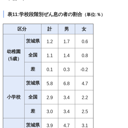
表11:学校段階別ぜん息の者の割合
（単位:％）
区分
計
男
女
茨城県
1.2
1.7
0.6
幼稚園
全国
1.1
1.4
0.8
（5歳）
差
0.1
0.3
-0.2
茨城県
5.8
6.8
4.7
小学校
全国
2.9
3.4
2.2
差
3.0
3.4
2.5
茨城県
3.9
4.7
3.1