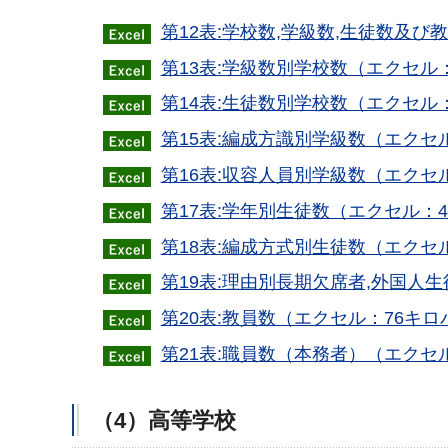
第12表:学校数,学級数,生徒数及
第13表:学級数別学校数（エクセル
第14表:生徒数別学校数（エクセル
第15表:編成方識別学級数（エクセ
第16表:収容人員別学級数（エクセ
第17表:学年別生徒数（エクセル：
第18表:編成方式別生徒数（エクセ
第19表:理由別長期欠席者,外国人
第20表:教員数（エクセル：76キロ
第21表:職員数（本務者）（エクセ
（4）高等学校