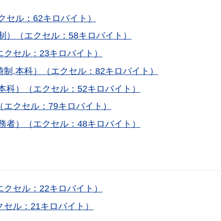
エクセル：62キロバイト）
日制）（エクセル：58キロバイト）
エクセル：23キロバイト）
時制,本科）（エクセル：82キロバイト）
,本科）（エクセル：52キロバイト）
（エクセル：79キロバイト）
本務者）（エクセル：48キロバイト）
エクセル：22キロバイト）
クセル：21キロバイト）