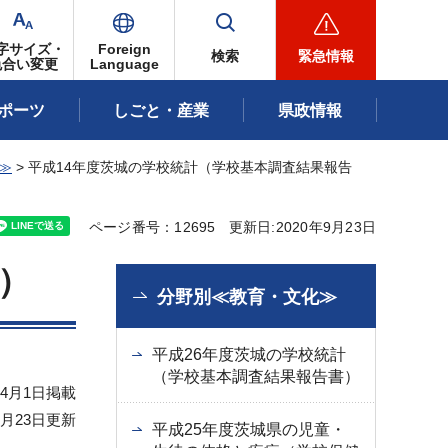
字サイズ・
Foreign
検索
緊急情報
色合い変更
Language
ポーツ
しごと・産業
県政情報
≫
> 平成14年度茨城の学校統計（学校基本調査結果報告
ページ番号：12695
更新日:2020年9月23日
）
分野別≪教育・文化≫
平成26年度茨城の学校統計
（学校基本調査結果報告書）
年)4月1日掲載
)9月23日更新
平成25年度茨城県の児童・