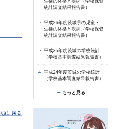
生徒の体格と疾病（学校保健
統計調査結果報告書）
平成26年度茨城県の児童・
生徒の体格と疾病（学校保健
統計調査結果報告書）
平成25年度茨城の学校統計
（学校基本調査結果報告書）
平成24年度茨城の学校統計
（学校基本調査結果報告書）
もっと見る
先頭に戻る