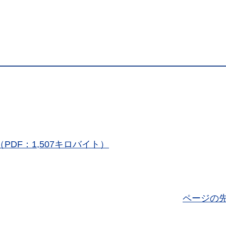
PDF：1,507キロバイト）
ページの