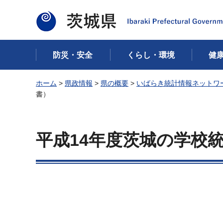
茨城県
防災・安全
くらし・環境
健
ホーム
>
県政情報
>
県の概要
>
いばらき統計情報ネットワ
書）
平成14年度茨城の学校