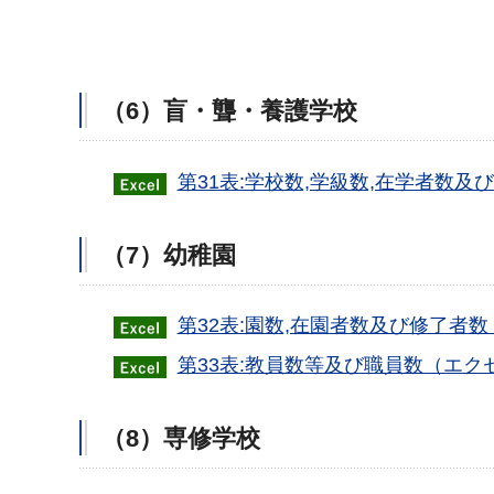
（6）盲・聾・養護学校
第31表:学校数,学級数,在学者数
（7）幼稚園
第32表:園数,在園者数及び修了者
第33表:教員数等及び職員数（エク
（8）専修学校