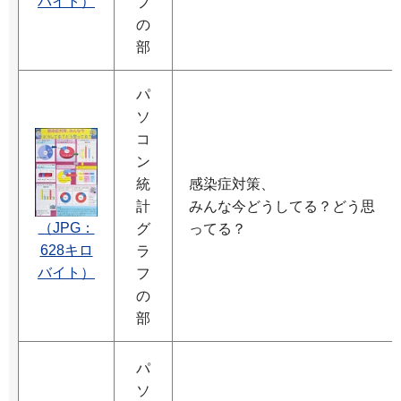
バイト）
フ
の
部
パ
ソ
コ
ン
統
感染症対策、
計
みんな今どうしてる？どう思
（JPG：
グ
ってる？
628キロ
ラ
バイト）
フ
の
部
パ
ソ