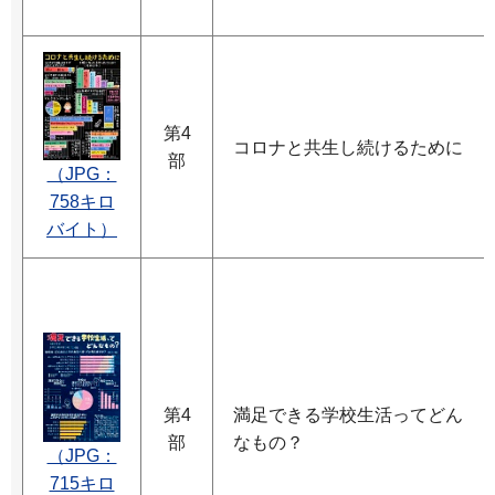
第4
コロナと共生し続けるために
部
（JPG：
758キロ
バイト）
第4
満足できる学校生活ってどん
部
なもの？
（JPG：
715キロ