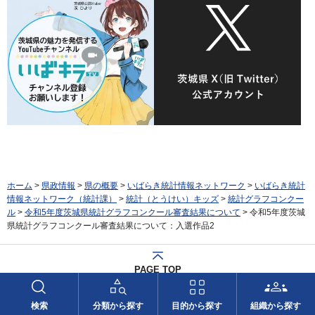
ホーム
>
県政情報
>
県の概要
>
いばらき統計情報ネットワーク
>
いばらき統計
情報ネットワーク（統計課）
>
統計（とうけい）キッズ
>
統計グラフコンクー
ル
>
令和5年度茨城県統計グラフコンクール審査結果について
> 令和5年度茨城
県統計グラフコンクール審査結果について：入選作品2
PAGE TOP
県庁総合案内
検索
分類から探す
目的から探す
組織から探す