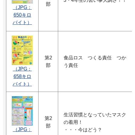
3・4年生の習い事大調さ！！
部
（JPG：
650キロ
バイト）
第2
食品ロス つくる責任 つか
部
う責任
（JPG：
658キロ
バイト）
生活習慣となっていたマスク
第2
の着用！
部
（JPG：
・・・今はどう？