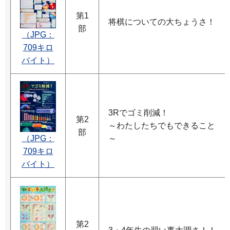
第1
将棋についての大ちょうさ！
部
（JPG：
709キロ
バイト）
3Rでゴミ削減！
第2
～わたしたちでもできること
部
（JPG：
～
709キロ
バイト）
第2