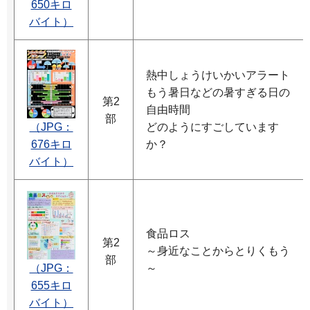
650キロ
バイト）
熱中しょうけいかいアラート
もう暑日などの暑すぎる日の
第2
自由時間
部
（JPG：
どのようにすごしています
676キロ
か？
バイト）
食品ロス
第2
～身近なことからとりくもう
部
（JPG：
～
655キロ
バイト）