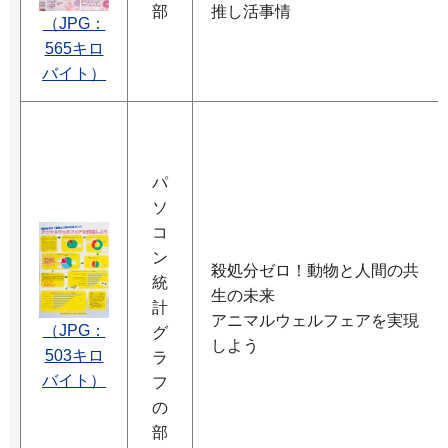
部
推し活事情
（JPG：
565キロ
バイト）
パ
ソ
コ
ン
殺処分ゼロ！動物と人間の共
統
生の未来
計
アニマルウェルフェアを実現
（JPG：
グ
しよう
503キロ
ラ
バイト）
フ
の
部