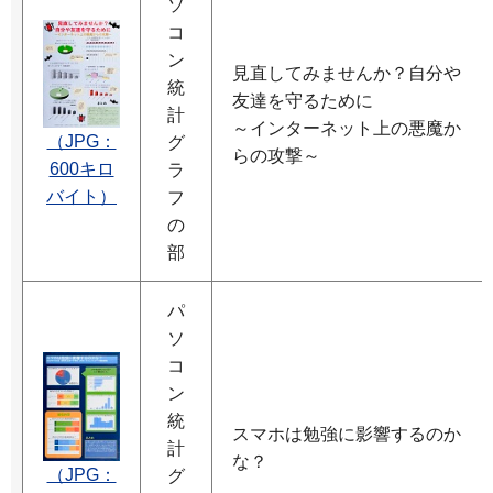
ソ
コ
ン
見直してみませんか？自分や
統
友達を守るために
計
～インターネット上の悪魔か
（JPG：
グ
らの攻撃～
600キロ
ラ
バイト）
フ
の
部
パ
ソ
コ
ン
統
スマホは勉強に影響するのか
計
な？
（JPG：
グ