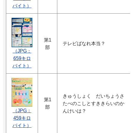
バイト）
第1
テレビばなれ本当？
部
（JPG：
659キロ
バイト）
きゅうしょく だいちょうさ
第1
たべのこしとすききらいのか
部
（JPG：
んけいは？
459キロ
バイト）