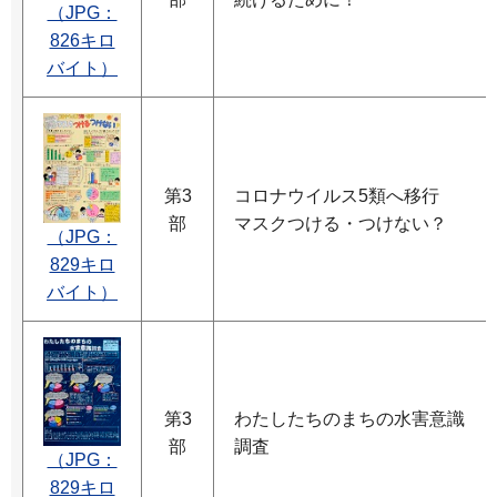
（JPG：
826キロ
バイト）
第3
コロナウイルス5類へ移行
部
マスクつける・つけない？
（JPG：
829キロ
バイト）
第3
わたしたちのまちの水害意識
部
調査
（JPG：
829キロ