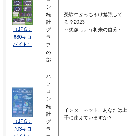
ン
統
受験生ぶっちゃけ勉強して
計
る？2023
（JPG：
グ
～想像しよう将来の自分～
680キロ
ラ
バイト）
フ
の
部
パ
ソ
コ
ン
統
インターネット、あなたは上
計
手に使えていますか？
（JPG：
グ
703キロ
ラ