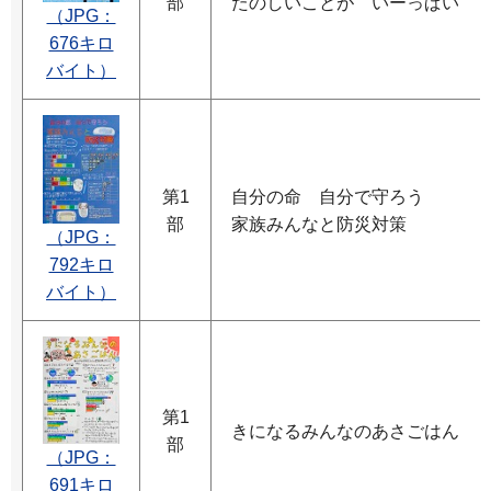
部
たのしいことが いーっぱい
（JPG：
676キロ
バイト）
第1
自分の命 自分で守ろう
部
家族みんなと防災対策
（JPG：
792キロ
バイト）
第1
きになるみんなのあさごはん
部
（JPG：
691キロ