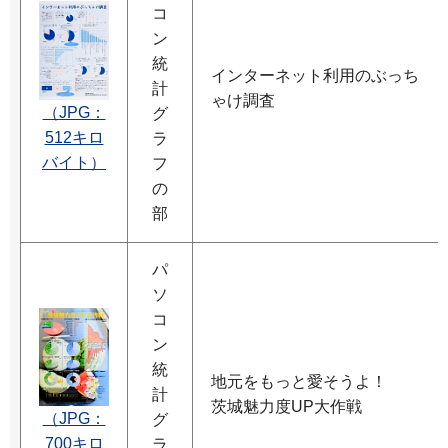
コ
ン
統
インターネット利用のぶっち
計
ゃけ調査
（JPG：
グ
512キロ
ラ
バイト）
フ
の
部
パ
ソ
コ
ン
統
地元をもっと愛そうよ！
計
茨城魅力度UP大作戦
（JPG：
グ
700キロ
ラ