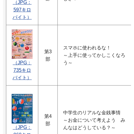
（JPG：
597キロ
バイト）
スマホに使われるな！
第3
～上手に使ってかしこくなろ
部
（JPG：
う～
735キロ
バイト）
中学生のリアルな金銭事情
第4
～お金について考えよう み
部
（JPG：
んなはどうしている？～