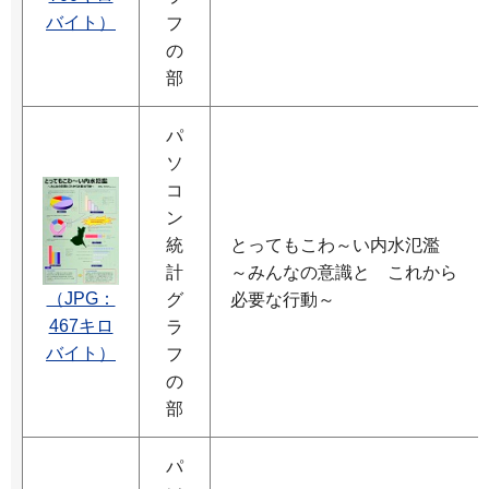
バイト）
フ
の
部
パ
ソ
コ
ン
統
とってもこわ～い内水氾濫
計
～みんなの意識と これから
（JPG：
グ
必要な行動～
467キロ
ラ
バイト）
フ
の
部
パ