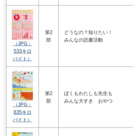
第2
どうなの？知りたい！
部
みんなの読書活動
（JPG：
533キロ
バイト）
第2
ぼくもわたしも先生も
部
みんな大すき おやつ
（JPG：
635キロ
バイト）