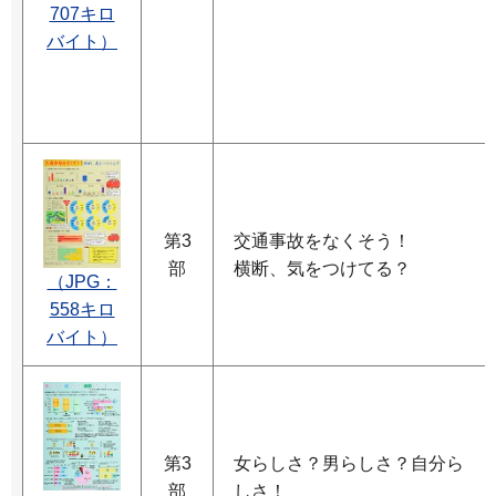
707キロ
バイト）
第3
交通事故をなくそう！
部
横断、気をつけてる？
（JPG：
558キロ
バイト）
第3
女らしさ？男らしさ？自分ら
部
しさ！