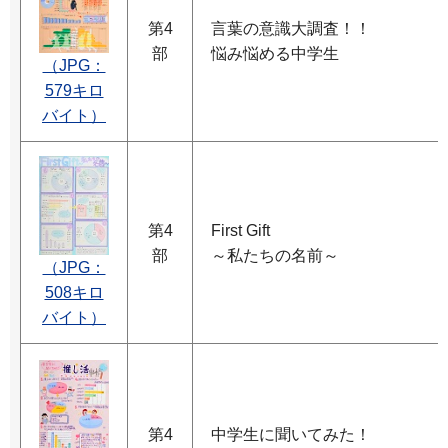
第4
言葉の意識大調査！！
部
悩み悩める中学生
（JPG：
579キロ
バイト）
第4
First Gift
部
～私たちの名前～
（JPG：
508キロ
バイト）
第4
中学生に聞いてみた！