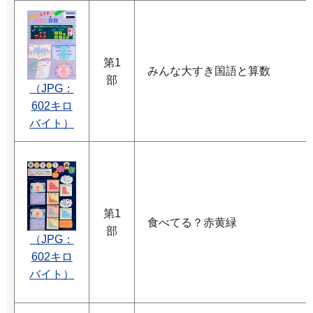
第1
みんな大すき国語と算数
部
（JPG：
602キロ
バイト）
第1
食べてる？赤黄緑
部
（JPG：
602キロ
バイト）