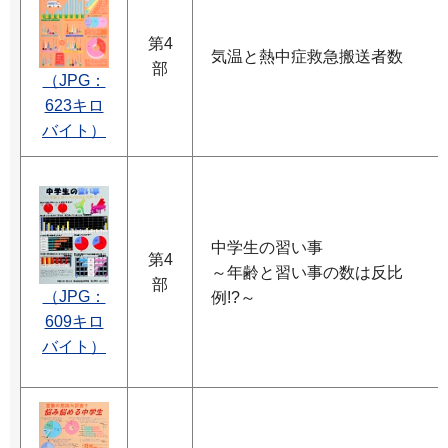
第4
気温と熱中症救急搬送者数
部
（JPG：
623キロ
バイト）
中学生の習い事
第4
～年齢と習い事の数は反比
部
（JPG：
例!?～
609キロ
バイト）