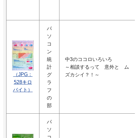
パ
ソ
コ
ン
統
中3のココロいろいろ
計
～相談するって 意外と ム
（JPG：
グ
ズカシイ？！～
528キロ
ラ
バイト）
フ
の
部
パ
ソ
コ