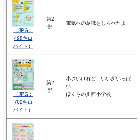
第2
電気への意識をしらべたよ
部
（JPG：
498キロ
バイト）
小さいけれど いい所いっぱ
第2
い
部
（JPG：
ぼくらの川西小学校
702キロ
バイト）