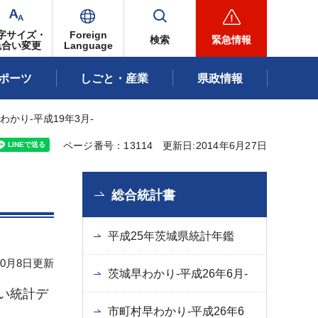
字サイズ・
Foreign
検索
緊急情報
色合い変更
Language
ポーツ
しごと・産業
県政情報
わかり-平成19年3月-
ページ番号：13114
更新日:2014年6月27日
総合統計書
平成25年茨城県統計年鑑
10月8日更新
茨城早わかり-平成26年6月-
い統計デ
市町村早わかり-平成26年6