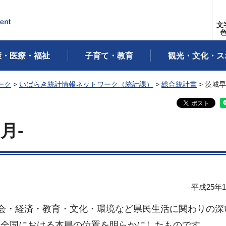
文
康・医療・福祉
子育て・教育
観光・文化・ス
ーク
>
いばらき統計情報ネットワーク（統計課）
>
総合統計書
> 茨城早
月-
平成25年
社会・経済・教育・文化・環境など県民生活に関わりの深
し,全国における本県の位置を明らかにしたものです。