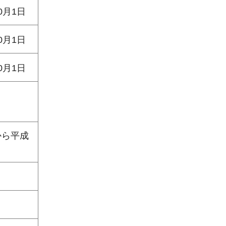
0月1日
0月1日
0月1日
から平成