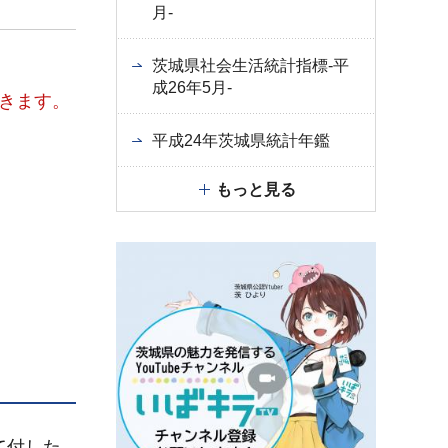
月-
茨城県社会生活統計指標-平
成26年5月-
きます。
平成24年茨城県統計年鑑
もっと見る
て付した