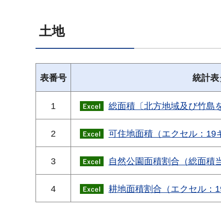
土地
表番号
統計表
1
総面積〔北方地域及び竹島を
2
可住地面積（エクセル：19
3
自然公園面積割合（総面積当
4
耕地面積割合（エクセル：1