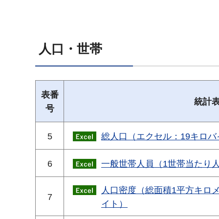
人口・世帯
表番
統計
号
5
総人口（エクセル：19キロバ
6
一般世帯人員（1世帯当たり人
人口密度（総面積1平方キロ
7
イト）