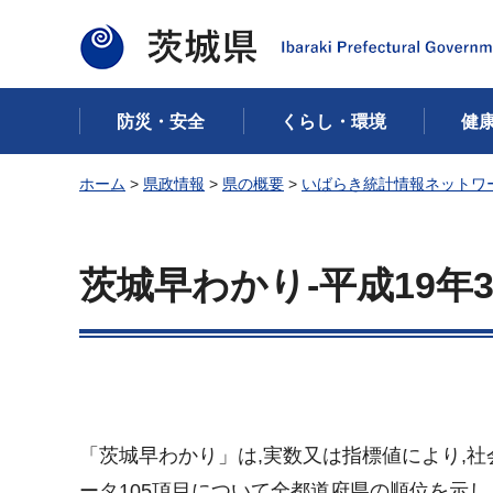
茨城県
防災・安全
くらし・環境
健
ホーム
>
県政情報
>
県の概要
>
いばらき統計情報ネットワ
茨城早わかり-平成19年3
「茨城早わかり」は,実数又は指標値により,
ータ105項目について全都道府県の順位を示