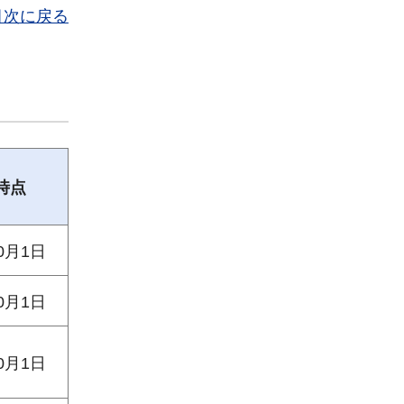
目次に戻る
時点
0月1日
0月1日
0月1日