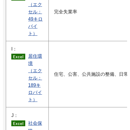
（エク
セル：
完全失業率
49キロ
バイ
ト）
I：
居住環
境
（エク
住宅、公害、公共施設の整備、日常
セル：
189キ
ロバイ
ト）
J：
社会保