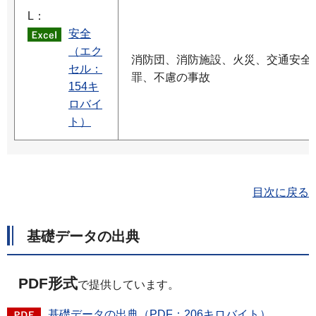
L：
安全
（エク
消防団、消防施設、火災、交通安全
セル：
罪、不慮の事故
154キ
ロバイ
ト）
目次に戻る
基礎データの出典
PDF形式
で提供しています。
基礎データの出典（PDF：206キロバイト）