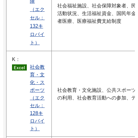
障
社会福祉施設、社会保障対象者、民
（エク
活動状況、生活福祉資金、国民年金
セル：
者医療、医療福祉費支給制度
132キ
ロバイ
ト）
K：
社会教
育・文
化・ス
ポーツ
社会教育・文化施設、公共スポーツ
（エク
の利用、社会教育活動への参加、テ
セル：
128キ
ロバイ
ト）