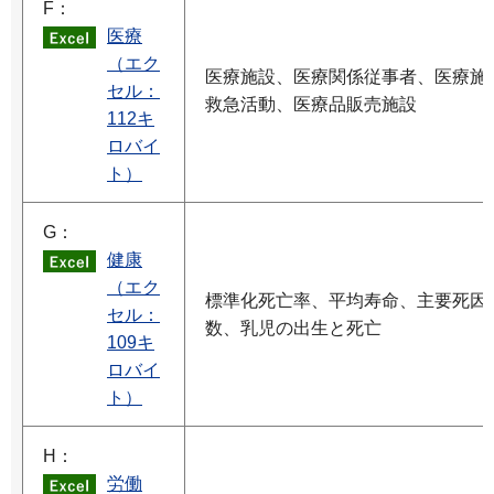
F：
医療
（エク
医療施設、医療関係従事者、医療施
セル：
救急活動、医療品販売施設
112キ
ロバイ
ト）
G：
健康
（エク
標準化死亡率、平均寿命、主要死因
セル：
数、乳児の出生と死亡
109キ
ロバイ
ト）
H：
労働