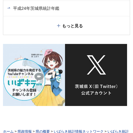
平成24年茨城県統計年鑑
もっと見る
ホーム
>
県政情報
>
県の概要
>
いばらき統計情報ネットワーク
>
いばらき統計