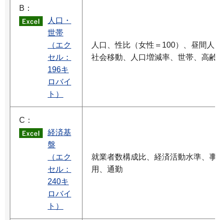
B：
人口・
世帯
（エク
人口、性比（女性＝100）、昼間人
セル：
社会移動、人口増減率、世帯、高齢
196キ
ロバイ
ト）
C：
経済基
盤
（エク
就業者数構成比、経済活動水準、事
セル：
用、通勤
240キ
ロバイ
ト）