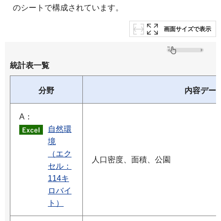
のシートで構成されています。
画面サイズで表示
統計表一覧
分野
内容デー
A：
自然環
境
（エク
人口密度、面積、公園
セル：
114キ
ロバイ
ト）