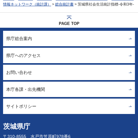
情報ネットワーク（統計課）
>
総合統計書
> 茨城県社会生活統計指標-令和3年-
PAGE TOP
県庁総合案内
県庁へのアクセス
お問い合わせ
本庁各課・出先機関
サイトポリシー
茨城県庁
〒310-8555 水戸市笠原町978番6