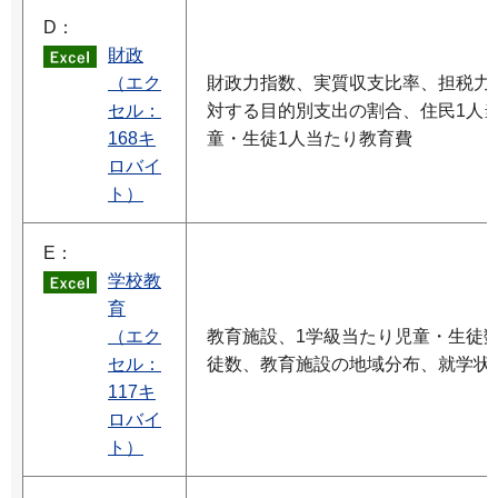
D：
財政
（エク
財政力指数、実質収支比率、担税力
セル：
対する目的別支出の割合、住民1人
168キ
童・生徒1人当たり教育費
ロバイ
ト）
E：
学校教
育
（エク
教育施設、1学級当たり児童・生徒
セル：
徒数、教育施設の地域分布、就学状
117キ
ロバイ
ト）