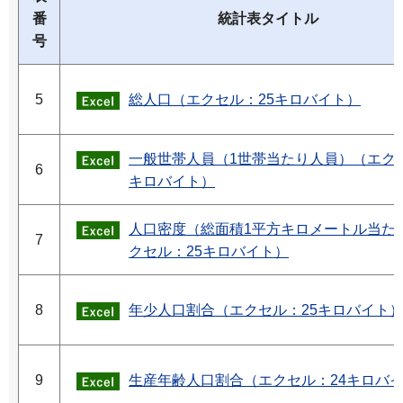
番
統計表タイトル
号
5
総人口（エクセル：25キロバイト）
一般世帯人員（1世帯当たり人員）（エクセ
6
キロバイト）
人口密度（総面積1平方キロメートル当た
7
クセル：25キロバイト）
8
年少人口割合（エクセル：25キロバイト
9
生産年齢人口割合（エクセル：24キロバ