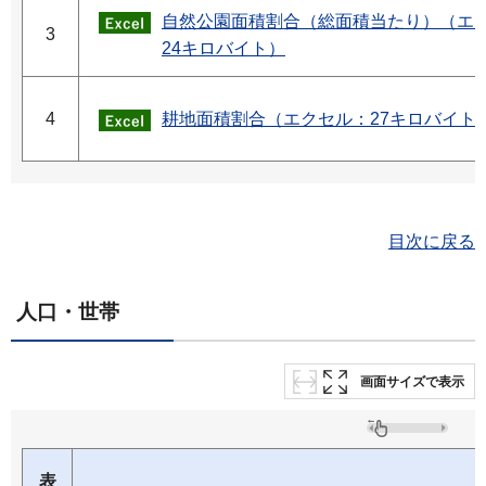
自然公園面積割合（総面積当たり）（エ
3
24キロバイト）
4
耕地面積割合（エクセル：27キロバイト
目次に戻る
人口・世帯
画面サイズで表示
表