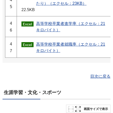
たり）（エクセル：23KB）
5
22.5KB
4
高等学校卒業者進学率（エクセル：21
キロバイト）
6
4
高等学校卒業者就職率（エクセル：21
キロバイト）
7
目次に戻る
生涯学習・文化・スポーツ
画面サイズで表示