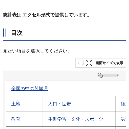
統計表は,エクセル形式で提供しています。
目次
見たい項目を選択してください。
画面サイズで表示
全国の中の茨城県
土地
人口・世帯
経
教育
生涯学習・文化・スポーツ
労