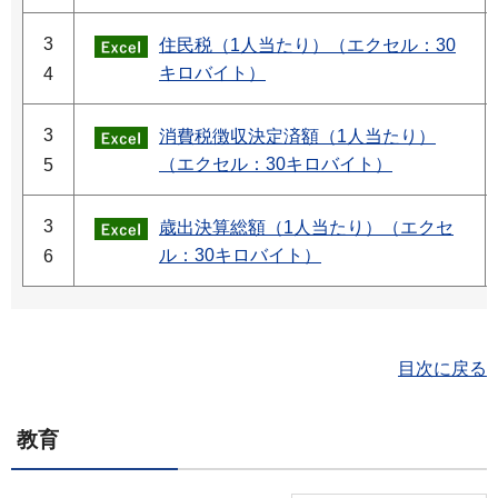
3
住民税（1人当たり）（エクセル：30
キロバイト）
4
3
消費税徴収決定済額（1人当たり）
（エクセル：30キロバイト）
5
3
歳出決算総額（1人当たり）（エクセ
ル：30キロバイト）
6
目次に戻る
教育