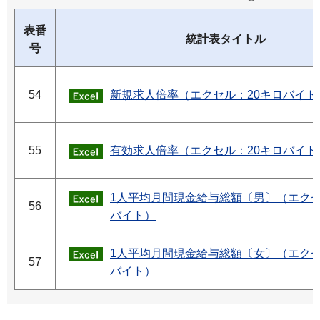
表番
統計表タイトル
号
54
新規求人倍率（エクセル：20キロバイト
55
有効求人倍率（エクセル：20キロバイト
1人平均月間現金給与総額〔男〕（エクセ
56
バイト）
1人平均月間現金給与総額〔女〕（エクセ
57
バイト）