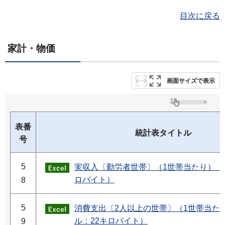
目次に戻る
家計・物価
画面サイズで表示
表番
統計表タイトル
号
5
実収入〔勤労者世帯〕（1世帯当たり）（
ロバイト）
8
5
消費支出〔2人以上の世帯〕（1世帯当た
ル：22キロバイト）
9