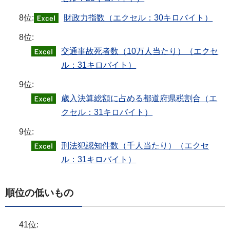
8位:
財政力指数（エクセル：30キロバイト）
8位:
交通事故死者数（10万人当たり）（エクセ
ル：31キロバイト）
9位:
歳入決算総額に占める都道府県税割合（エ
クセル：31キロバイト）
9位:
刑法犯認知件数（千人当たり）（エクセ
ル：31キロバイト）
順位の低いもの
41位: