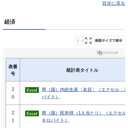
目次に戻る
経済
画面サイズで表示
表番
統計表タイトル
号
2
県（国）内総生産〔名目〕（エクセル：2
バイト）
0
2
県（国）民所得（1人当たり）（エクセル：
キロバイト）
1