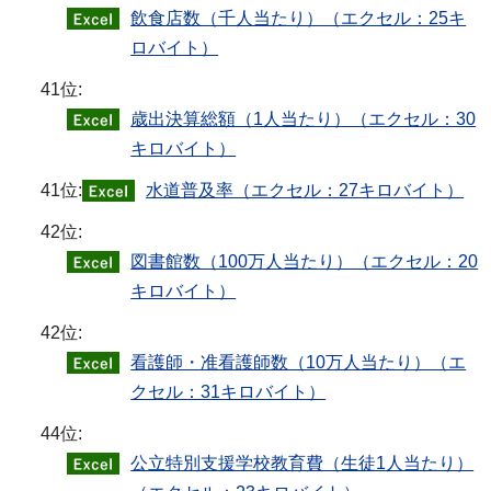
飲食店数（千人当たり）（エクセル：25キ
ロバイト）
41位:
歳出決算総額（1人当たり）（エクセル：30
キロバイト）
41位:
水道普及率（エクセル：27キロバイト）
42位:
図書館数（100万人当たり）（エクセル：20
キロバイト）
42位:
看護師・准看護師数（10万人当たり）（エ
クセル：31キロバイト）
44位:
公立特別支援学校教育費（生徒1人当たり）