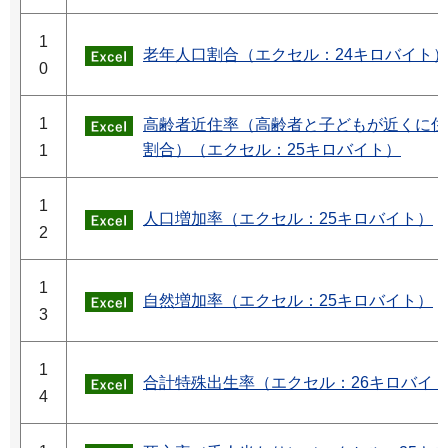
1
老年人口割合（エクセル：24キロバイト
0
1
高齢者近住率（高齢者と子どもが近くに住
割合）（エクセル：25キロバイト）
1
1
人口増加率（エクセル：25キロバイト）
2
1
自然増加率（エクセル：25キロバイト）
3
1
合計特殊出生率（エクセル：26キロバイ
4