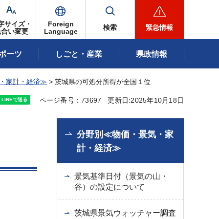
字サイズ・
Foreign
検索
緊急情報
色合い変更
Language
ポーツ
しごと・産業
県政情報
・家計・経済≫
> 茨城県の可処分所得が全国１位
ページ番号：73697
更新日:2025年10月18日
分野別≪物価・景気・家
計・経済≫
景気基準日付（景気の山・
谷）の設定について
茨城県景気ウォッチャー調査