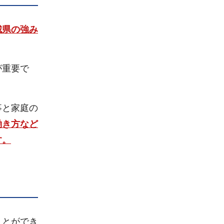
城県
の強み
が重要で
事と家庭の
働き方など
す。
ことができ