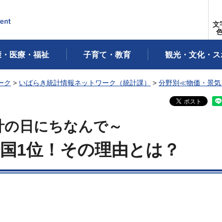
文
康・医療・福祉
子育て・教育
観光・文化・ス
ーク
>
いばらき統計情報ネットワーク（統計課）
>
分野別≪物価・景気
統計の日にちなんで～
国1位！その理由とは？