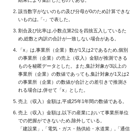
結果により集計したものである。
該当数字がないのもの及び分母が0のため計算できな
いものは,「-」で表した。
割合及び比率は,小数点第2位を四捨五入しているた
め,総数と内訳の合計が一致しない場合がある。
「x」は,事業所（企業）数が1又は2であるため,個別
の事業所（企業）の売上（収入）金額が推測できる
ものを秘匿データとした。また,集計対象が3以上の
事業所（企業）の数値であっても,集計対象が1又は2
の事業所（企業）の数値が合計との差引きで推測さ
れる場合は,併せて「x」とした。
売上（収入）金額は,平成25年1年間の数値である。
売上（収入）金額は,以下の産業において事業所単位
での把握ができないため,除外している。
「建設業」,「電気・ガス・熱供給・水道業」,「通信