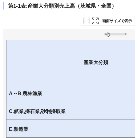
第1-1表:産業大分類別売上高（茨城県・全国）
画面サイズで表示
産業大分類
A～B.農林漁業
C.鉱業,採石業,砂利採取業
E.製造業