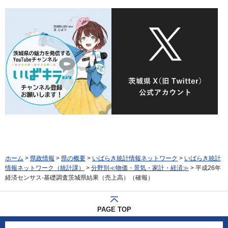
ホーム
>
県政情報
>
県の概要
>
いばらき統計情報ネットワーク
>
いばらき統計
情報ネットワーク（統計課）
>
分野別≪物価・景気・家計・経済≫
> 平成26年
経済センサス-基礎調査茨城県結果（売上高）（確報）
PAGE TOP