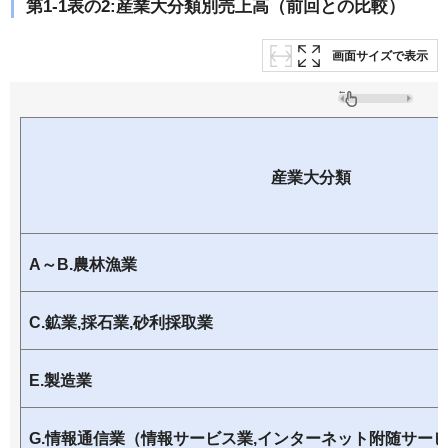
第1-1表の2:産業大分類別売上高（前回との比較）
画面サイズで表示
産業大分類
A～B.農林漁業
C.鉱業,採石業,砂利採取業
E.製造業
G.情報通信業（情報サービス業,インターネット附随サー