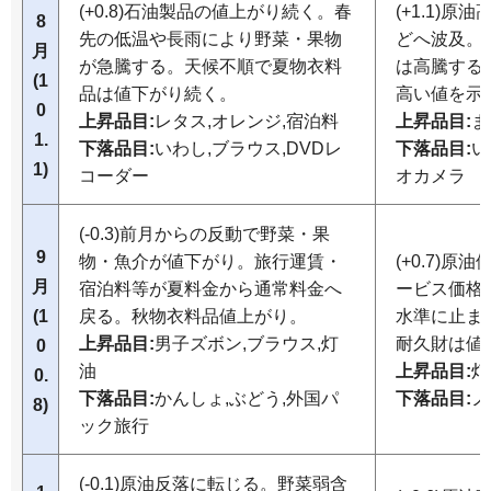
(+0.8)石油製品の値上がり続く。春
(+1.1)
8
先の低温や長雨により野菜・果物
どへ波及。
月
が急騰する。天候不順で夏物衣料
は高騰する
(1
品は値下がり続く。
高い値を示
0
上昇品目:
レタス,オレンジ,宿泊料
上昇品目:
ま
1.
下落品目:
いわし,ブラウス,DVDレ
下落品目:
い
1)
コーダー
オカメラ
(-0.3)前月からの反動で野菜・果
9
物・魚介が値下がり。旅行運賃・
(+0.7)
月
宿泊料等が夏料金から通常料金へ
ービス価格
(1
戻る。秋物衣料品値上がり。
水準に止ま
上昇品目:
男子ズボン,ブラウス,灯
耐久財は値
0
油
上昇品目:
灯
0.
下落品目:
かんしょ,ぶどう,外国パ
下落品目:
ノ
8)
ック旅行
(-0.1)原油反落に転じる。野菜弱含