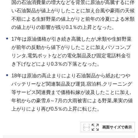
国の石油消費量の増大などを背景に原油が高騰するに伴
い石油製品が値上がりしたことに加え台風や豪雨の天候
不順による生鮮野菜の値上がりと前年の冷夏による米類
の値上がりの影響が残り0.1％の上昇となった。
17年は原油価格が引き続き高騰したが,米類や生鮮野菜
が前年の反動から値下がりしたことに加えパソコン,プ
リンタ,電気ポットなどの電化製品及び固定電話料金引
き下げなどにより0.3％の下落となった。
18年は原油の高止まりにより石油製品から紙おむつや
バッテリーなど関連製品及び運賃,宿泊料,クリーニング
等サービス関連費まで価格転嫁が波及したことに加え,
年初からの豪雪,6～7月の大雨被害による野菜,果実の値
上がりにより再び0.5％の上昇に転じた。
画面サイズで表示