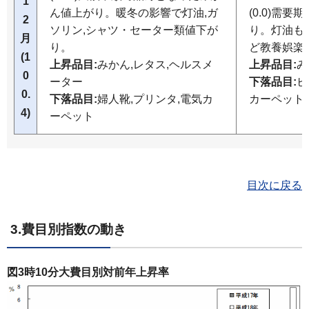
1
ん値上がり。暖冬の影響で灯油,ガ
(0.0)需
2
ソリン,シャツ・セーター類値下が
り。灯油も
月
り。
ど教養娯楽
(1
上昇品目:
みかん,レタス,ヘルスメ
上昇品目:
み
0
ーター
下落品目:
ビ
0.
下落品目:
婦人靴,プリンタ,電気カ
カーペット
4)
ーペット
目次に戻る
3.費目別指数の動き
図3時10分大費目別対前年上昇率