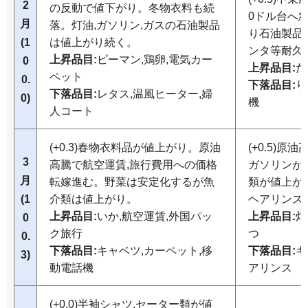
2
の反動で値下がり。冬物衣料も続
0ドル台へ
月
落。灯油,ガソリン,ガスの石油製品
り石油製品
(1
は値上がり続く。
ンタ等耐久
上昇品目:
ピーマン,鶏卵,電気カー
0
上昇品目:
だ
ペット
0.
下落品目:
り
下落品目:
レタス,温風ヒーター,婦
0)
機
人コート
(+0.3)春物衣料品が値上がり。原油
(+0.5)
3
高騰で航空運賃,旅行費用への価格
ガソリンが
月
転嫁進む。野菜は安定化するが魚
類が値上が
(1
介類は値上がり。
ヘアリンス
上昇品目:
いか,航空運賃,外国パッ
上昇品目:
灯
0
ク旅行
つ
0.
下落品目:
キャベツ,カーペット,移
下落品目:
キ
3)
動電話機
アリンス
(+0.0)半袖シャツ,セーター類が値