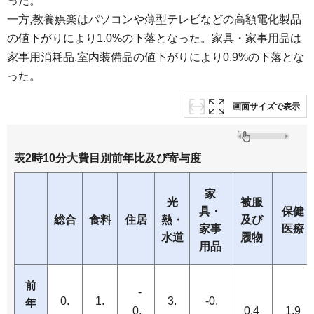
った。
一方,教養娯楽はパソコンや薄型テレビなどの高額電化製品
の値下がりにより1.0%の下落となった。家具・家事用品は
家事用消耗品,室内装備品の値下がりにより0.9%の下落とな
った。
画面サイズで表示
表2時10分大費目別前年比及び寄与度
家
光
被服
具・
保健
総合
食料
住居
熱・
及び
家事
医療
水道
履物
用品
前
-
0.
1.
3.
-0.
年
0.
0.4
1.9