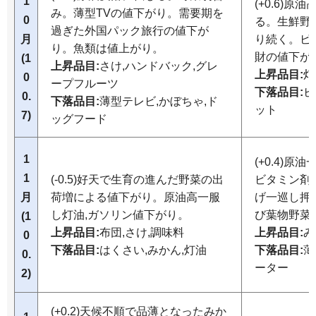
1
(+0.6)
み。薄型TVの値下がり。需要期を
0
る。生鮮野
過ぎた外国パック旅行の値下が
月
り続く。ビ
り。魚類は値上がり。
財の値下が
(1
上昇品目:
さけ,ハンドバック,グレ
上昇品目:
灯
0
ープフルーツ
下落品目:
ビ
0.
下落品目:
薄型テレビ,かぼちゃ,ド
ット
7)
ッグフード
1
(+0.4)
1
(-0.5)好天で生育の進んだ野菜の出
ビタミン剤
月
荷増による値下がり。原油高一服
げ一巡し押
し灯油,ガソリン値下がり。
び葉物野菜
(1
上昇品目:
布団,さけ,調味料
上昇品目:
み
0
下落品目:
はくさい,みかん,灯油
下落品目:
薄
0.
ーター
2)
(+0.2)天候不順で品薄となったみか