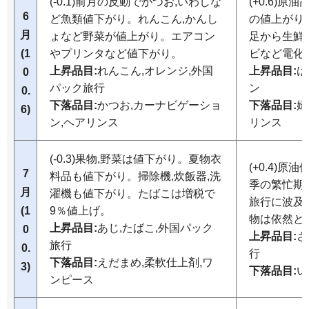
(-0.1)前月の反動でかつお,いわしな
(+0.6)
6
ど魚類値下がり。れんこん,かんし
の値上がり
月
ょなど野菜が値上がり。エアコン
足から生鮮
(1
やプリンタなど値下がり。
ビなど電化
上昇品目:
れんこん,オレンジ,外国
上昇品目:
は
0
パック旅行
ン
0.
下落品目:
かつお,カーナビゲーショ
下落品目:
婦
6)
ン,ヘアリンス
リンス
(-0.3)果物,野菜は値下がり。夏物衣
(+0.4)
7
料品も値下がり。掃除機,炊飯器,洗
季の繁忙期
月
濯機も値下がり。たばこは増税で
旅行に波及
(1
9％値上げ。
物は依然と
上昇品目:
あじ,たばこ,外国パック
0
上昇品目:
さ
旅行
0.
行
下落品目:
えだまめ,柔軟仕上剤,ワ
3)
下落品目:
い
ンピース