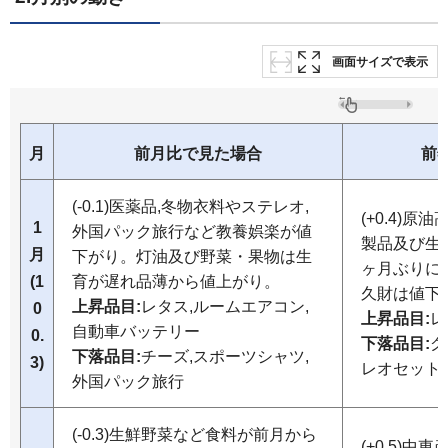
画面サイズで表示
月
前月比で見た場合
前
(-0.1)医薬品,冬物衣料やステレオ,
(+0.4)
1
外国パック旅行など教養娯楽が値
製品及び生
月
下がり。灯油及び野菜・果物は生
ヶ月ぶりに
(1
育が遅れ品薄から値上がり。
久財は値下
上昇品目:
レタス,ルームエアコン,
0
上昇品目:
レ
自動車バッテリー
0.
下落品目:
グ
下落品目:
チーズ,スポーツシャツ,
3)
レオセット
外国パック旅行
(-0.3)生鮮野菜など食料が前月から
(+0.5)