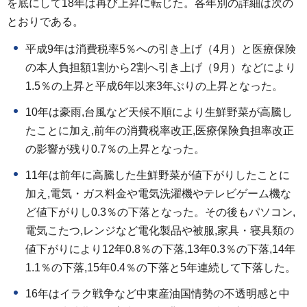
を底にして18年は再び上昇に転じた。各年別の詳細は次の
とおりである。
平成9年は消費税率5％への引き上げ（4月）と医療保険
の本人負担額1割から2割へ引き上げ（9月）などにより
1.5％の上昇と平成6年以来3年ぶりの上昇となった。
10年は豪雨,台風など天候不順により生鮮野菜が高騰し
たことに加え,前年の消費税率改正,医療保険負担率改正
の影響が残り0.7％の上昇となった。
11年は前年に高騰した生鮮野菜が値下がりしたことに
加え,電気・ガス料金や電気洗濯機やテレビゲーム機な
ど値下がりし0.3％の下落となった。その後もパソコン,
電気こたつ,レンジなど電化製品や被服,家具・寝具類の
値下がりにより12年0.8％の下落,13年0.3％の下落,14年
1.1％の下落,15年0.4％の下落と5年連続して下落した。
16年はイラク戦争など中東産油国情勢の不透明感と中