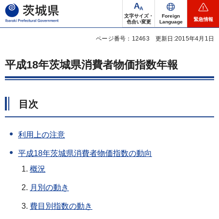
茨城県
文字サイズ・
Foreign
緊急情報
色合い変更
Language
ページ番号：12463
更新日:2015年4月1日
平成18年茨城県消費者物価指数年報
目次
利用上の注意
平成18年茨城県消費者物価指数の動向
概況
月別の動き
費目別指数の動き