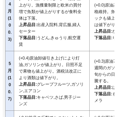
4
上がり。漁獲量制限と欧米の買付
(+0.0)
月
増で魚類が値上がりするが食料全
格維持。魚
(1
体は下落。
ックも値上
上昇品目:
出産入院料,背広服,婦人
は値下がり
0
セーター
上昇品目:
か
0.
下落品目:
うどん,きゅうり,航空運
下落品目:
り
3)
賃
(+0.4)原油卸値引き上げにより灯
(+0.3)
5
油,ガソリンが値上がり。日照不足
週間のガソ
月
で果物も値上がり。酒税法改正に
旬からの日
(1
より酒類は値下がり。
騰する。
上昇品目:
グレープフルーツ,ガソリ
0
上昇品目:
は
ン,エアコン
0.
下落品目:
も
下落品目:
キャベツ,さば,男子ジー
7)
メラ
ンズ