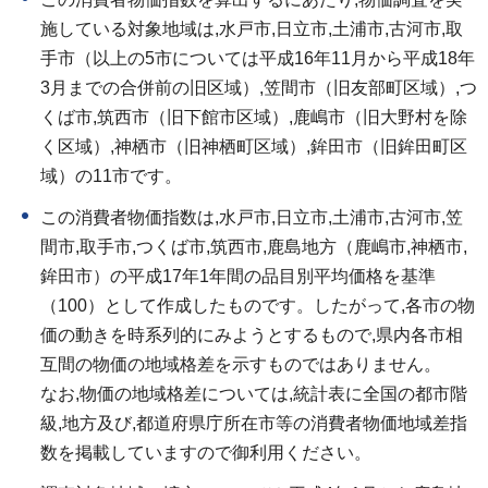
施している対象地域は,水戸市,日立市,土浦市,古河市,取
手市（以上の5市については平成16年11月から平成18年
3月までの合併前の旧区域）,笠間市（旧友部町区域）,つ
くば市,筑西市（旧下館市区域）,鹿嶋市（旧大野村を除
く区域）,神栖市（旧神栖町区域）,鉾田市（旧鉾田町区
域）の11市です。
この消費者物価指数は,水戸市,日立市,土浦市,古河市,笠
間市,取手市,つくば市,筑西市,鹿島地方（鹿嶋市,神栖市,
鉾田市）の平成17年1年間の品目別平均価格を基準
（100）として作成したものです。したがって,各市の物
価の動きを時系列的にみようとするもので,県内各市相
互間の物価の地域格差を示すものではありません。
なお,物価の地域格差については,統計表に全国の都市階
級,地方及び,都道府県庁所在市等の消費者物価地域差指
数を掲載していますので御利用ください。