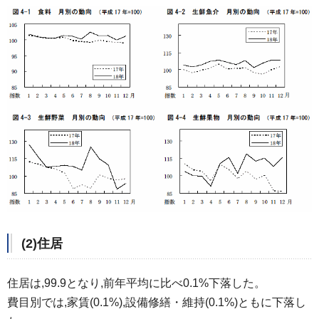
(2)住居
住居は,99.9となり,前年平均に比べ0.1%下落した。
費目別では,家賃(0.1%),設備修繕・維持(0.1%)ともに下落し