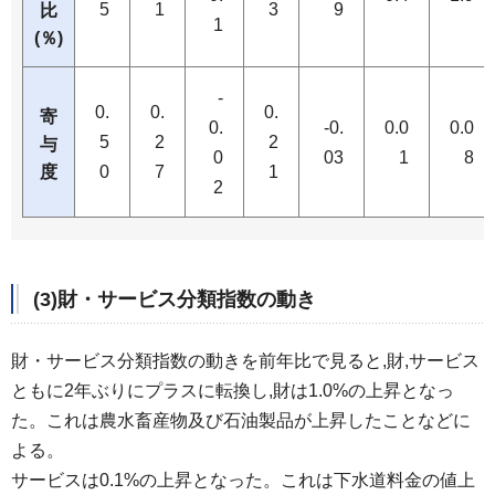
5
1
3
9
比
1
(％)
-
0.
0.
0.
寄
0.
-0.
0.0
0.0
5
2
2
与
0
03
1
8
度
0
7
1
2
(3)財・サービス分類指数の動き
財・サービス分類指数の動きを前年比で見ると,財,サービス
ともに2年ぶりにプラスに転換し,財は1.0%の上昇となっ
た。これは農水畜産物及び石油製品が上昇したことなどに
よる。
サービスは0.1%の上昇となった。これは下水道料金の値上