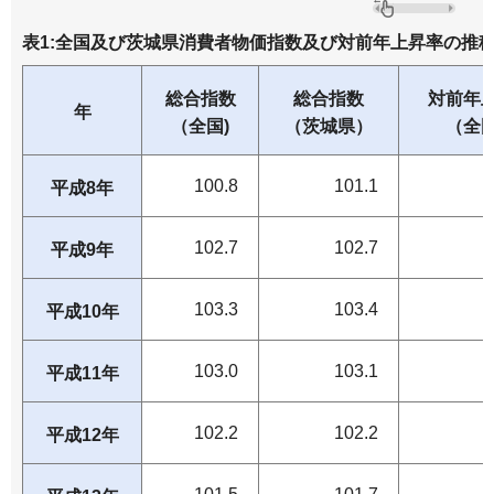
表1:全国及び茨城県消費者物価指数及び対前年上昇率の推移(平
総合指数
総合指数
対前年
年
（全国)
（茨城県）
（全
100.8
101.1
平成8年
102.7
102.7
平成9年
103.3
103.4
平成10年
103.0
103.1
平成11年
102.2
102.2
平成12年