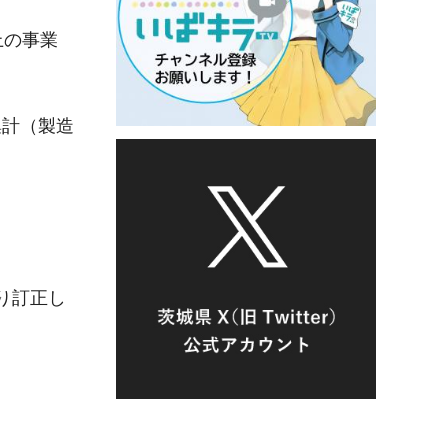
上の事業
集計（製造
り訂正し