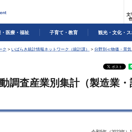
文
康・医療・福祉
子育て・教育
観光・文化・ス
ーク
>
いばらき統計情報ネットワーク（統計課）
>
分野別≪物価・景気
活動調査産業別集計（製造業・
令和5年（2023年）