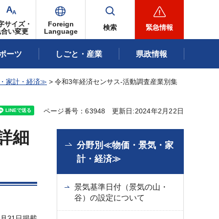
字サイズ・
Foreign
検索
緊急情報
色合い変更
Language
ポーツ
しごと・産業
県政情報
・家計・経済≫
> 令和3年経済センサス-活動調査産業別集
ページ番号：63948
更新日:2024年2月22日
詳細
分野別≪物価・景気・家
計・経済≫
景気基準日付（景気の山・
谷）の設定について
1月31日掲載