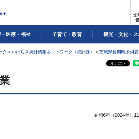
文
康・医療・福祉
子育て・教育
観光・文化・ス
ーク
>
いばらき統計情報ネットワーク（統計課）
>
茨城県長期時系列表
業
令和6年（2024年）1