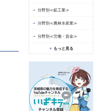
分野別≪鉱工業≫
分野別≪農林水産業≫
分野別≪労働・賃金≫
もっと見る