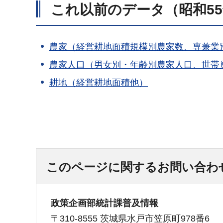
これ以前のデータ（昭和55
農家（経営耕地面積規模別農家数、専兼業
農家人口（男女別・年齢別農家人口、世帯
耕地（経営耕地面積他）
このページに関するお問い合わ
政策企画部統計課普及情報
〒310-8555 茨城県水戸市笠原町978番6