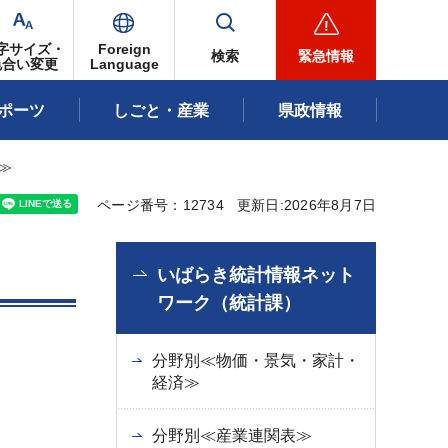
字サイズ・
Foreign
検索
緊急情報
色合い変更
Language
ポーツ
しごと・産業
県政情報
≫
ページ番号：12734
更新日:2026年8月7日
いばらき統計情報ネット
ワーク（統計課）
分野別≪物価・景気・家計・
経済≫
分野別≪産業連関表≫