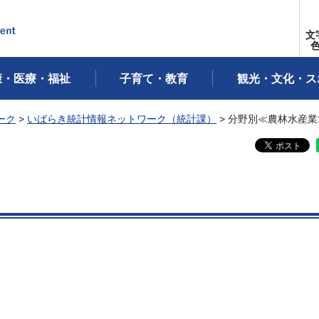
文
康・医療・福祉
子育て・教育
観光・文化・ス
ーク
>
いばらき統計情報ネットワーク（統計課）
> 分野別≪農林水産業