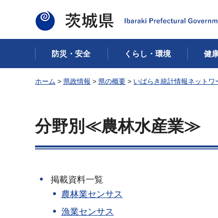
茨城県
防災・安全
くらし・環境
健
ホーム
>
県政情報
>
県の概要
>
いばらき統計情報ネットワ
分野別≪農林水産業≫
掲載資料一覧
農林業センサス
漁業センサス