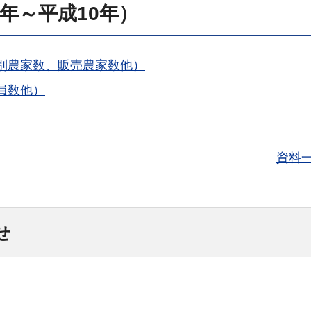
年～平成10年）
別農家数、販売農家数他）
員数他）
資料
せ