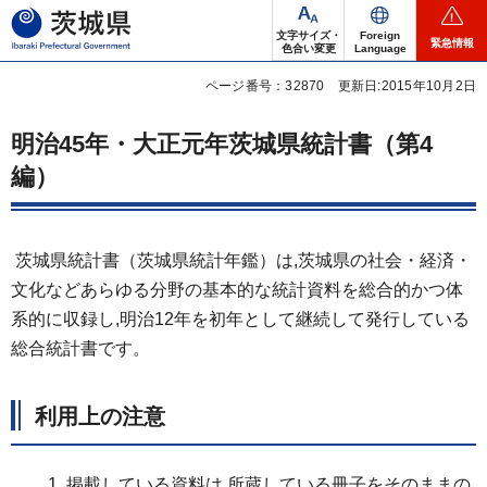
茨城県
文字サイズ・
Foreign
緊急情報
色合い変更
Language
ページ番号：32870
更新日:2015年10月2日
明治45年・大正元年茨城県統計書（第4
編）
茨城県統計書（茨城県統計年鑑）は,茨城県の社会・経済・
文化などあらゆる分野の基本的な統計資料を総合的かつ体
系的に収録し,明治12年を初年として継続して発行している
総合統計書です。
利用上の注意
掲載している資料は,所蔵している冊子をそのままの