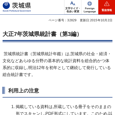
茨城県
文字サイズ・
Foreign
緊急情報
色合い変更
Language
ページ番号：32829
更新日:2015年10月2日
大正7年茨城県統計書（第3編）
茨城県統計書（茨城県統計年鑑）は,茨城県の社会・経済・
文化などあらゆる分野の基本的な統計資料を総合的かつ体
系的に収録し,明治12年を初年として継続して発行している
総合統計書です。
利用上の注意
掲載している資料は,所蔵している冊子をそのままの
形でスキャンし,PDF形式にしています。このため,以