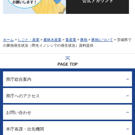
ホーム
>
しごと・産業
>
農林水産業
>
畜産業
>
豚熱
>
豚熱について
> 茨城県で
の豚熱発生状況（野生イノシシでの発生状況）資料提供
PAGE TOP
県庁総合案内
県庁へのアクセス
お問い合わせ
本庁各課・出先機関