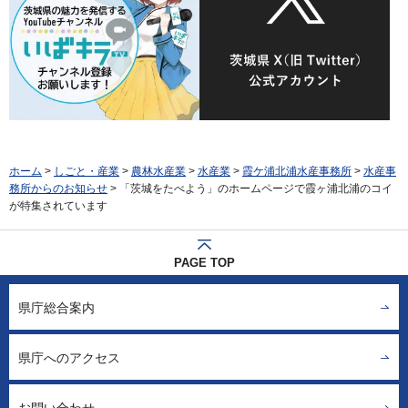
ホーム
>
しごと・産業
>
農林水産業
>
水産業
>
霞ケ浦北浦水産事務所
>
水産事
務所からのお知らせ
> 「茨城をたべよう」のホームページで霞ヶ浦北浦のコイ
が特集されています
PAGE TOP
県庁総合案内
県庁へのアクセス
お問い合わせ