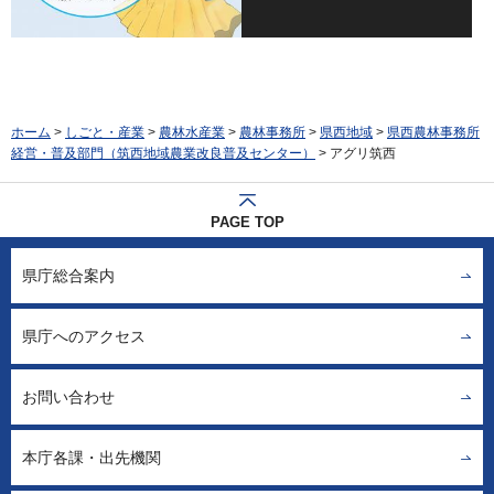
ホーム
>
しごと・産業
>
農林水産業
>
農林事務所
>
県西地域
>
県西農林事務所
経営・普及部門（筑西地域農業改良普及センター）
> アグリ筑西
PAGE TOP
県庁総合案内
県庁へのアクセス
お問い合わせ
本庁各課・出先機関